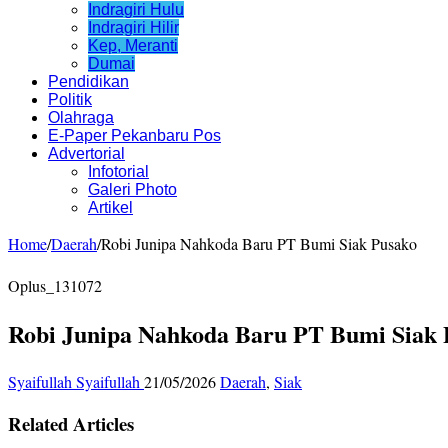
Indragiri Hulu
Indragiri Hilir
Kep, Meranti
Dumai
Pendidikan
Politik
Olahraga
E-Paper Pekanbaru Pos
Advertorial
Infotorial
Galeri Photo
Artikel
Home
/
Daerah
/
Robi Junipa Nahkoda Baru PT Bumi Siak Pusako
Oplus_131072
Robi Junipa Nahkoda Baru PT Bumi Siak 
Syaifullah Syaifullah
21/05/2026
Daerah
,
Siak
Related Articles