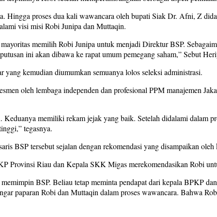
a. Hingga proses dua kali wawancara oleh bupati Siak Dr. Afni, Z di
mi visi misi Robi Junipa dan Muttaqin.
yoritas memilih Robi Junipa untuk menjadi Direktur BSP. Sebagaiman
eputusan ini akan dibawa ke rapat umum pemegang saham,” Sebut Heri
mar yang kemudian diumumkan semuanya lolos seleksi administrasi.
asesmen oleh lembaga independen dan profesional PPM manajemen Jakar
. Keduanya memiliki rekam jejak yang baik. Setelah didalami dalam
inggi,” tegasnya.
saris BSP tersebut sejalan dengan rekomendasi yang disampaikan ol
BPKP Provinsi Riau dan Kepala SKK Migas merekomendasikan Robi u
g memimpin BSP. Beliau tetap meminta pendapat dari kepala BPKP dan
ar paparan Robi dan Muttaqin dalam proses wawancara. Bahwa Robi le