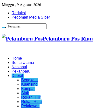
Minggu , 9 Agustus 2026
Redaksi
Pedoman Media Siber
Pekanbaru Pos Riau
Home
Berita Utama
Nasional
Pekanbaru
Daerah
Bengkalis
Kuansing
Kampar
Siak
Rokan Hilir
Rokan Hulu
Pelalawan