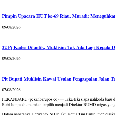
Pimpin Upacara HUT ke-69 Riau, Muradi: Meneguhka
09/08/2026
22 Pj Kades Dilantik, Muklisin: Tak Ada Lagi Kepala De
09/08/2026
Plt Bupati Muklisin Kawal Usulan Pengaspalan Jalan T
07/08/2026
PEKANBARU (pekanbarupos.co) — Teka-teki siapa nahkoda baru di PT 
Robi Junipa diumumkan terpilih menjadi Direktur BUMD migas yang
Dalam paparanya Heriyanto, SH selaku Ketua Tim Pansel menjelaskan