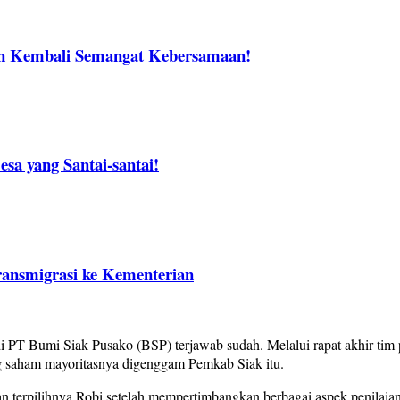
n Kembali Semangat Kebersamaan!
sa yang Santai-santai!
ransmigrasi ke Kementerian
Bumi Siak Pusako (BSP) terjawab sudah. Melalui rapat akhir tim pani
 saham mayoritasnya digenggam Pemkab Siak itu.
 terpilihnya Robi setelah mempertimbangkan berbagai aspek penilaian