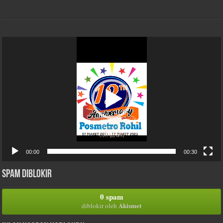
Pemutar
Video
00:00
00:30
Spam Diblokir
0 spam
Akismet
diblokir oleh