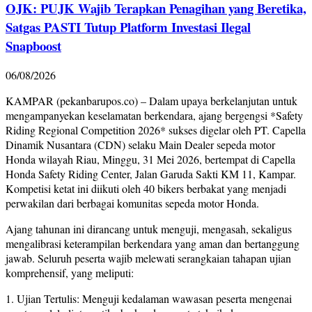
OJK: PUJK Wajib Terapkan Penagihan yang Beretika,
Satgas PASTI Tutup Platform Investasi Ilegal
Snapboost
06/08/2026
KAMPAR (pekanbarupos.co) – Dalam upaya berkelanjutan untuk
mengampanyekan keselamatan berkendara, ajang bergengsi *Safety
Riding Regional Competition 2026* sukses digelar oleh PT. Capella
Dinamik Nusantara (CDN) selaku Main Dealer sepeda motor
Honda wilayah Riau, Minggu, 31 Mei 2026, bertempat di Capella
Honda Safety Riding Center, Jalan Garuda Sakti KM 11, Kampar.
Kompetisi ketat ini diikuti oleh 40 bikers berbakat yang menjadi
perwakilan dari berbagai komunitas sepeda motor Honda.
Ajang tahunan ini dirancang untuk menguji, mengasah, sekaligus
mengalibrasi keterampilan berkendara yang aman dan bertanggung
jawab. Seluruh peserta wajib melewati serangkaian tahapan ujian
komprehensif, yang meliputi:
1. Ujian Tertulis: Menguji kedalaman wawasan peserta mengenai