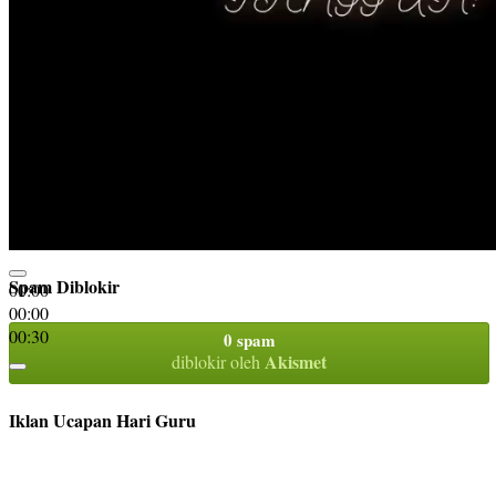
Spam Diblokir
00:00
00:00
00:30
0 spam
Akismet
diblokir oleh
Iklan Ucapan Hari Guru