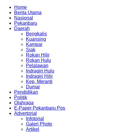
Home
Berita Utama
Nasional
Pekanbaru
Daerah
Bengkalis
Kuansing
Kampar
Siak
Rokan Hilir
Rokan Hulu
Pelalawan
Indragiri Hulu
Indragiri Hilir
Kep, Meranti
Dumai
Pendidikan
Politik
Olahraga
E-Paper Pekanbaru Pos
Advertorial
Infotorial
Galeri Photo
Artikel