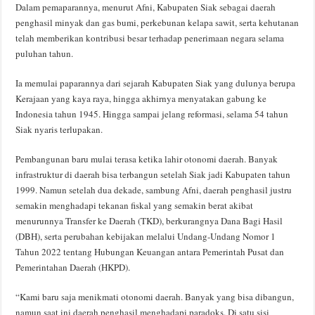
Dalam pemaparannya, menurut Afni, Kabupaten Siak sebagai daerah
penghasil minyak dan gas bumi, perkebunan kelapa sawit, serta kehutanan
telah memberikan kontribusi besar terhadap penerimaan negara selama
puluhan tahun.
Ia memulai paparannya dari sejarah Kabupaten Siak yang dulunya berupa
Kerajaan yang kaya raya, hingga akhirnya menyatakan gabung ke
Indonesia tahun 1945. Hingga sampai jelang reformasi, selama 54 tahun
Siak nyaris terlupakan.
Pembangunan baru mulai terasa ketika lahir otonomi daerah. Banyak
infrastruktur di daerah bisa terbangun setelah Siak jadi Kabupaten tahun
1999. Namun setelah dua dekade, sambung Afni, daerah penghasil justru
semakin menghadapi tekanan fiskal yang semakin berat akibat
menurunnya Transfer ke Daerah (TKD), berkurangnya Dana Bagi Hasil
(DBH), serta perubahan kebijakan melalui Undang-Undang Nomor 1
Tahun 2022 tentang Hubungan Keuangan antara Pemerintah Pusat dan
Pemerintahan Daerah (HKPD).
“Kami baru saja menikmati otonomi daerah. Banyak yang bisa dibangun,
namun saat ini daerah penghasil menghadapi paradoks. Di satu sisi