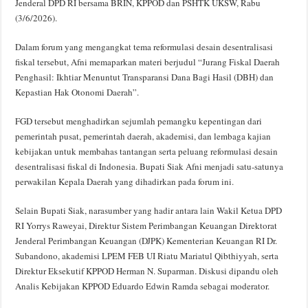
Jenderal DPD RI bersama BRIN, KPPOD dan PSHTK UKSW, Rabu
(3/6/2026).
Dalam forum yang mengangkat tema reformulasi desain desentralisasi
fiskal tersebut, Afni memaparkan materi berjudul “Jurang Fiskal Daerah
Penghasil: Ikhtiar Menuntut Transparansi Dana Bagi Hasil (DBH) dan
Kepastian Hak Otonomi Daerah”.
FGD tersebut menghadirkan sejumlah pemangku kepentingan dari
pemerintah pusat, pemerintah daerah, akademisi, dan lembaga kajian
kebijakan untuk membahas tantangan serta peluang reformulasi desain
desentralisasi fiskal di Indonesia. Bupati Siak Afni menjadi satu-satunya
perwakilan Kepala Daerah yang dihadirkan pada forum ini.
Selain Bupati Siak, narasumber yang hadir antara lain Wakil Ketua DPD
RI Yorrys Raweyai, Direktur Sistem Perimbangan Keuangan Direktorat
Jenderal Perimbangan Keuangan (DJPK) Kementerian Keuangan RI Dr.
Subandono, akademisi LPEM FEB UI Riatu Mariatul Qibthiyyah, serta
Direktur Eksekutif KPPOD Herman N. Suparman. Diskusi dipandu oleh
Analis Kebijakan KPPOD Eduardo Edwin Ramda sebagai moderator.