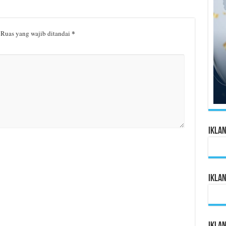
*
Ruas yang wajib ditandai
Ikla
Ikla
Ikla