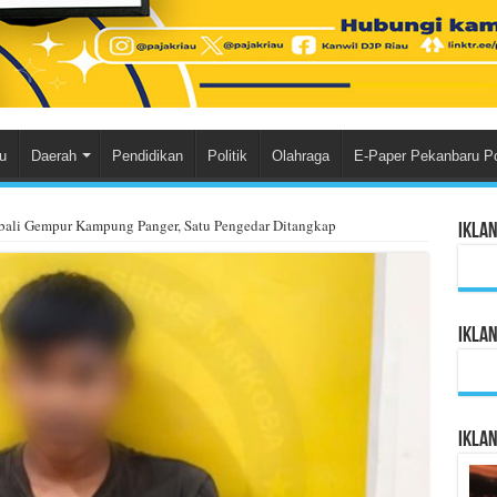
u
Daerah
Pendidikan
Politik
Olahraga
E-Paper Pekanbaru P
bali Gempur Kampung Panger, Satu Pengedar Ditangkap
Ikla
Ikla
Ikla