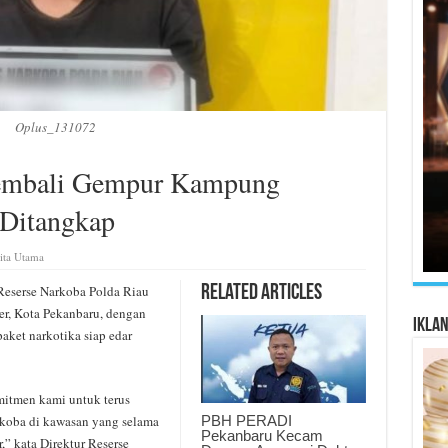
Oplus_131072
Kembali Gempur Kampung
 Ditangkap
ita Utama
eserse Narkoba Polda Riau
Related Articles
, Kota Pekanbaru, dengan
Ikla
aket narkotika siap edar
itmen kami untuk terus
PBH PERADI
koba di kawasan yang selama
Pekanbaru Kecam
,” kata Direktur Reserse