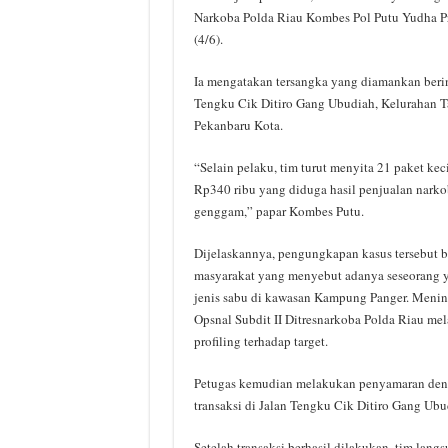
Narkoba Polda Riau Kombes Pol Putu Yudha Pr
(4/6).
Ia mengatakan tersangka yang diamankan berin
Tengku Cik Ditiro Gang Ubudiah, Kelurahan T
Pekanbaru Kota.
“Selain pelaku, tim turut menyita 21 paket kec
Rp340 ribu yang diduga hasil penjualan narkob
genggam,” papar Kombes Putu.
Dijelaskannya, pengungkapan kasus tersebut b
masyarakat yang menyebut adanya seseorang 
jenis sabu di kawasan Kampung Panger. Menind
Opsnal Subdit II Ditresnarkoba Polda Riau me
profiling terhadap target.
Petugas kemudian melakukan penyamaran den
transaksi di Jalan Tengku Cik Ditiro Gang Ubu
Setelah transaksi berhasil dilakukan, tim lan