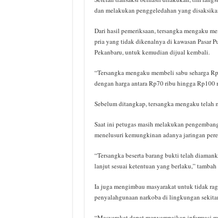
dan melakukan penggeledahan yang disaksikan
Dari hasil pemeriksaan, tersangka mengaku me
pria yang tidak dikenalnya di kawasan Pasar P
Pekanbaru, untuk kemudian dijual kembali.
“Tersangka mengaku membeli sabu seharga Rp5
dengan harga antara Rp70 ribu hingga Rp100 ri
Sebelum ditangkap, tersangka mengaku telah m
Saat ini petugas masih melakukan pengembang
menelusuri kemungkinan adanya jaringan pered
“Tersangka beserta barang bukti telah diaman
lanjut sesuai ketentuan yang berlaku,” tamba
Ia juga mengimbau masyarakat untuk tidak rag
penyalahgunaan narkoba di lingkungan sekitar
“Masyarakat dapat menyampaikan informasi me