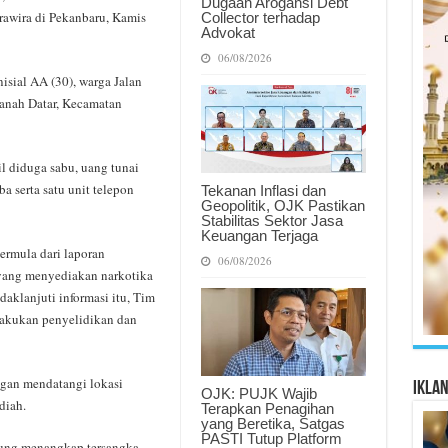
Dugaan Arogansi Debt
awira di Pekanbaru, Kamis
Collector terhadap
Advokat
06/08/2026
isial AA (30), warga Jalan
anah Datar, Kecamatan
il diduga sabu, uang tunai
a serta satu unit telepon
Tekanan Inflasi dan
Geopolitik, OJK Pastikan
Stabilitas Sektor Jasa
Keuangan Terjaga
ermula dari laporan
06/08/2026
yang menyediakan narkotika
aklanjuti informasi itu, Tim
lakukan penyelidikan dan
gan mendatangi lokasi
Ikla
OJK: PUJK Wajib
diah.
Terapkan Penagihan
yang Beretika, Satgas
PASTI Tutup Platform
gsung menangkap tersangka