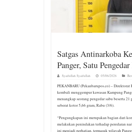
Satgas Antinarkoba 
Panger, Satu Pengedar
Syaifullah Syaifullah
05/06/2026
Ber
PEKANBARU (Pekanbarupos.co) – Direktorat R
kembali menggempur kawasan Kampung Panger
menangkap seorang pengedar sabu beserta 21 p
seberat kotor 5,66 gram, Rabu (3/6).
“Pengungkapan ini merupakan bagian dari kom
melakukan penindakan terhadap peredaran nar
ini menjadi perhatian, termasuk wilayah Panger