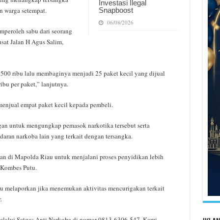
Investasi Ilegal
Snapboost
 warga setempat.
06/08/2026
mperoleh sabu dari seorang
usat Jalan H Agus Salim,
00 ribu lalu membaginya menjadi 25 paket kecil yang dijual
bu per paket,” lanjutnya.
enjual empat paket kecil kepada pembeli.
an untuk mengungkap pemasok narkotika tersebut serta
aran narkoba lain yang terkait dengan tersangka.
kan di Mapolda Riau untuk menjalani proses penyidikan lebih
h Kombes Putu.
u melaporkan jika menemukan aktivitas mencurigakan terkait
.
lalui Satgas Anti Narkoba di nomor 0813-6306-547. Kami