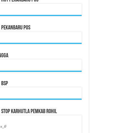
n Pekanbaru Pos
ngga
 BSP
 Stop Karhutla Pemkab Rohil
us_0