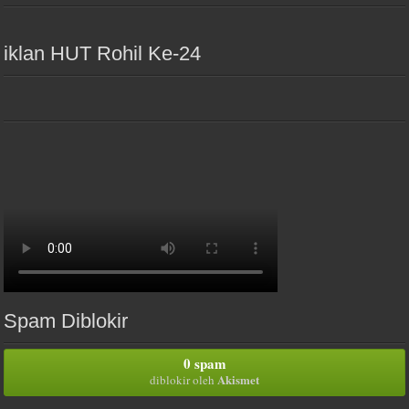
iklan HUT Rohil Ke-24
Spam Diblokir
0 spam
Akismet
diblokir oleh