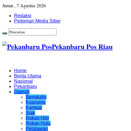
Jumat , 7 Agustus 2026
Redaksi
Pedoman Media Siber
Pekanbaru Pos Riau
Home
Berita Utama
Nasional
Pekanbaru
Daerah
Bengkalis
Kuansing
Kampar
Siak
Rokan Hilir
Rokan Hulu
Pelalawan