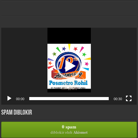
Pemutar
Video
00:00
00:30
Spam Diblokir
0 spam
Akismet
diblokir oleh