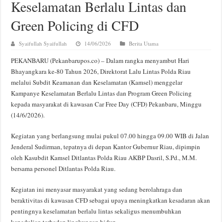
Keselamatan Berlalu Lintas dan
Green Policing di CFD
Syaifullah Syaifullah
14/06/2026
Berita Utama
PEKANBARU (Pekanbarupos.co) – Dalam rangka menyambut Hari
Bhayangkara ke-80 Tahun 2026, Direktorat Lalu Lintas Polda Riau
melalui Subdit Keamanan dan Keselamatan (Kamsel) menggelar
Kampanye Keselamatan Berlalu Lintas dan Program Green Policing
kepada masyarakat di kawasan Car Free Day (CFD) Pekanbaru, Minggu
(14/6/2026).
Kegiatan yang berlangsung mulai pukul 07.00 hingga 09.00 WIB di Jalan
Jenderal Sudirman, tepatnya di depan Kantor Gubernur Riau, dipimpin
oleh Kasubdit Kamsel Ditlantas Polda Riau AKBP Dasril, S.Pd., M.M.
bersama personel Ditlantas Polda Riau.
Kegiatan ini menyasar masyarakat yang sedang berolahraga dan
beraktivitas di kawasan CFD sebagai upaya meningkatkan kesadaran akan
pentingnya keselamatan berlalu lintas sekaligus menumbuhkan
kepedulian terhadap lingkungan hidup.