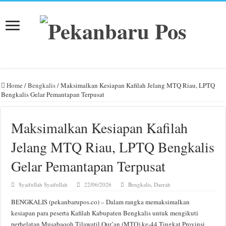
Home
/
Bengkalis
/
Maksimalkan Kesiapan Kafilah Jelang MTQ Riau, LPTQ
Bengkalis Gelar Pemantapan Terpusat
Maksimalkan Kesiapan Kafilah
Jelang MTQ Riau, LPTQ Bengkalis
Gelar Pemantapan Terpusat
Syaifullah Syaifullah
22/06/2026
Bengkalis
,
Daerah
BENGKALIS (pekanbarupos.co) – Dalam rangka memaksimalkan
kesiapan para peserta Kafilah Kabupaten Bengkalis untuk mengikuti
perhelatan Musabaqoh Tilawatil Qur’an (MTQ) ke-44 Tingkat Provinsi