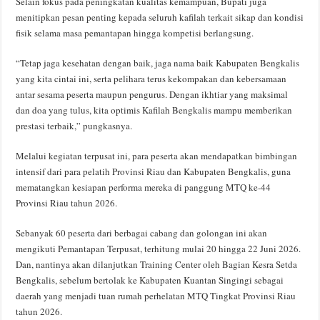
Selain fokus pada peningkatan kualitas kemampuan, Bupati juga
menitipkan pesan penting kepada seluruh kafilah terkait sikap dan kondisi
fisik selama masa pemantapan hingga kompetisi berlangsung.
“Tetap jaga kesehatan dengan baik, jaga nama baik Kabupaten Bengkalis
yang kita cintai ini, serta pelihara terus kekompakan dan kebersamaan
antar sesama peserta maupun pengurus. Dengan ikhtiar yang maksimal
dan doa yang tulus, kita optimis Kafilah Bengkalis mampu memberikan
prestasi terbaik,” pungkasnya.
Melalui kegiatan terpusat ini, para peserta akan mendapatkan bimbingan
intensif dari para pelatih Provinsi Riau dan Kabupaten Bengkalis, guna
mematangkan kesiapan performa mereka di panggung MTQ ke-44
Provinsi Riau tahun 2026.
Sebanyak 60 peserta dari berbagai cabang dan golongan ini akan
mengikuti Pemantapan Terpusat, terhitung mulai 20 hingga 22 Juni 2026.
Dan, nantinya akan dilanjutkan Training Center oleh Bagian Kesra Setda
Bengkalis, sebelum bertolak ke Kabupaten Kuantan Singingi sebagai
daerah yang menjadi tuan rumah perhelatan MTQ Tingkat Provinsi Riau
tahun 2026.