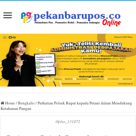
Home
/
Bengkalis
/
Perhatian Polsek Rupat kepada Petani dalam Mendukung
Ketahanan Pangan
Oplus_131072