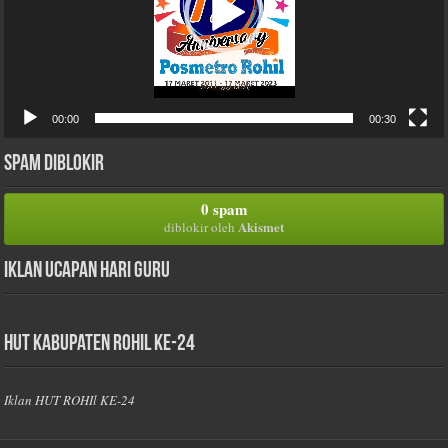
00:00
00:30
Spam Diblokir
0 spam
Akismet
diblokir oleh
Iklan Ucapan Hari Guru
HUT Kabupaten Rohil Ke-24
Iklan HUT ROHIl KE-24