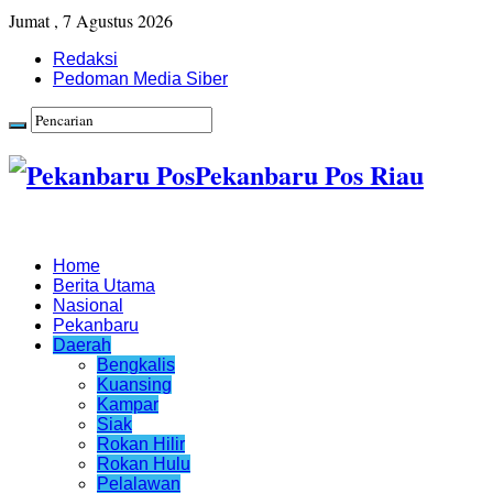
Jumat , 7 Agustus 2026
Redaksi
Pedoman Media Siber
Pekanbaru Pos Riau
Home
Berita Utama
Nasional
Pekanbaru
Daerah
Bengkalis
Kuansing
Kampar
Siak
Rokan Hilir
Rokan Hulu
Pelalawan