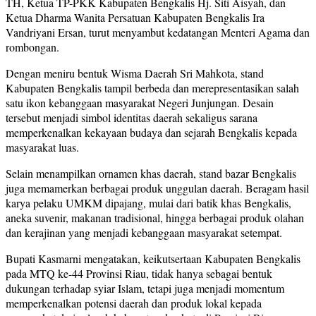
TH, Ketua TP-PKK Kabupaten Bengkalis Hj. Siti Aisyah, dan
Ketua Dharma Wanita Persatuan Kabupaten Bengkalis Ira
Vandriyani Ersan, turut menyambut kedatangan Menteri Agama dan
rombongan.
Dengan meniru bentuk Wisma Daerah Sri Mahkota, stand
Kabupaten Bengkalis tampil berbeda dan merepresentasikan salah
satu ikon kebanggaan masyarakat Negeri Junjungan. Desain
tersebut menjadi simbol identitas daerah sekaligus sarana
memperkenalkan kekayaan budaya dan sejarah Bengkalis kepada
masyarakat luas.
Selain menampilkan ornamen khas daerah, stand bazar Bengkalis
juga memamerkan berbagai produk unggulan daerah. Beragam hasil
karya pelaku UMKM dipajang, mulai dari batik khas Bengkalis,
aneka suvenir, makanan tradisional, hingga berbagai produk olahan
dan kerajinan yang menjadi kebanggaan masyarakat setempat.
Bupati Kasmarni mengatakan, keikutsertaan Kabupaten Bengkalis
pada MTQ ke-44 Provinsi Riau, tidak hanya sebagai bentuk
dukungan terhadap syiar Islam, tetapi juga menjadi momentum
memperkenalkan potensi daerah dan produk lokal kepada