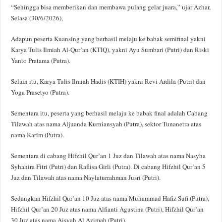
“Sehingga bisa memberikan dan membawa pulang gelar juara,” ujar Azhar,
Selasa (30/6/2026),
Adapun peserta Kuansing yang berhasil melaju ke babak semifinal yakni
Karya Tulis Ilmiah Al-Qur’an (KTIQ), yakni Ayu Sumbari (Putri) dan Riski
Yanto Pratama (Putra).
Selain itu, Karya Tulis Ilmiah Hadis (KTIH) yakni Revi Ardila (Putri) dan
Yoga Prasetyo (Putra).
Sementara itu, peserta yang berhasil melaju ke babak final adalah Cabang
Tilawah atas nama Aljuanda Kurniansyah (Putra), sektor Tunanetra atas
nama Karim (Putra).
Sementara di cabang Hifzhil Qur’an 1 Juz dan Tilawah atas nama Nasyha
Syhahira Fitri (Putri) dan Raflisa Girli (Putra). Di cabang Hifzhil Qur’an 5
Juz dan Tilawah atas nama Naylaturrahman Jusri (Putri).
Sedangkan Hifzhil Qur’an 10 Juz atas nama Muhammad Hafiz Sufi (Putra),
Hifzhil Qur’an 20 Juz atas nama Alfianti Agustina (Putri), Hifzhil Qur’an
30 Juz atas nama Aisyah Al Azimah (Putri).