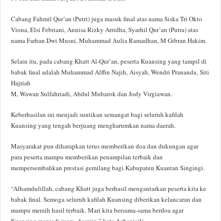
Cabang Fahmil Qur’an (Putri) juga masuk final atas nama Siska Tri Okto
Viona, Elsi Febriani, Annisa Rizky Arridha, Syarhil Qur’an (Putra) atas
nama Farhan Dwi Musni, Muhammad Aulia Ramadhan, M Gibran Hakim.
Selain itu, pada cabang Khatt Al-Qur’an, peserta Kuansing yang tampil di
babak final adalah Muhammad Alffin Najih, Aisyah, Wendri Prananda, Siti
Hajriah
M, Wawan Sulfahriadi, Abdul Mubarok dan Jody Virgiawan.
Keberhasilan ini menjadi suntikan semangat bagi seluruh kafilah
Kuansing yang tengah berjuang mengharumkan nama daerah.
Masyarakat pun diharapkan terus memberikan doa dan dukungan agar
para peserta mampu memberikan penampilan terbaik dan
mempersembahkan prestasi gemilang bagi Kabupaten Kuantan Singingi.
“Alhamdulillah, cabang Khatt juga berhasil mengantarkan peserta kita ke
babak final. Semoga seluruh kafilah Kuansing diberikan kelancaran dan
mampu meraih hasil terbaik. Mari kita bersama-sama berdoa agar
Kuansing menjadi juara. Aamiin,” kata Azhar.(cil)