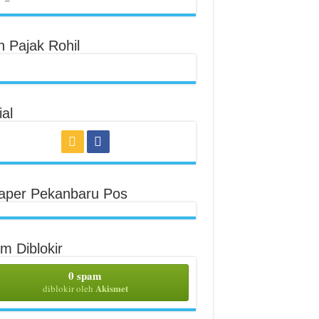
n Pajak Rohil
al
aper Pekanbaru Pos
m Diblokir
0 spam
Akismet
diblokir oleh