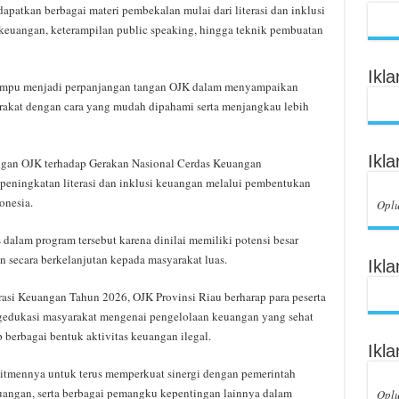
patkan berbagai materi pembekalan mulai dari literasi dan inklusi
keuangan, keterampilan public speaking, hingga teknik pembuatan
Ikl
 mampu menjadi perpanjangan tangan OJK dalam menyampaikan
rakat dengan cara yang mudah dipahami serta menjangkau lebih
Ikl
ngan OJK terhadap Gerakan Nasional Cerdas Keuangan
ningkatan literasi dan inklusi keuangan melalui pembentukan
onesia.
Opl
 dalam program tersebut karena dinilai memiliki potensi besar
secara berkelanjutan kepada masyarakat luas.
Ikl
asi Keuangan Tahun 2026, OJK Provinsi Riau berharap para peserta
gedukasi masyarakat mengenai pengelolaan keuangan yang sehat
berbagai bentuk aktivitas keuangan ilegal.
Ikl
itmennya untuk terus memperkuat sinergi dengan pemerintah
euangan, serta berbagai pemangku kepentingan lainnya dalam
Opl