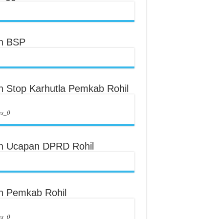
an BSP
an Stop Karhutla Pemkab Rohil
us_0
an Ucapan DPRD Rohil
an Pemkab Rohil
us_0