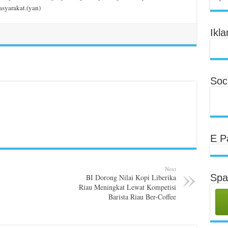
asyarakat.(yan)
Ikla
Soci
E P
Next
Spa
BI Dorong Nilai Kopi Liberika
Riau Meningkat Lewat Kompetisi
Barista Riau Ber-Coffee