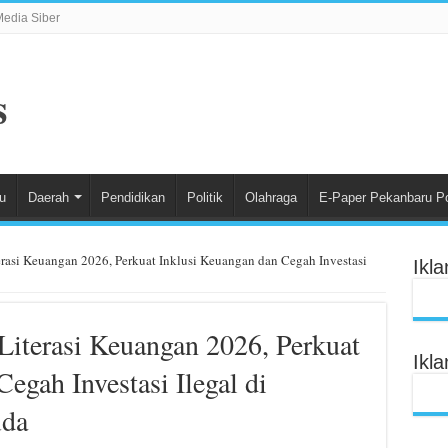
edia Siber
u
Daerah
Pendidikan
Politik
Olahraga
E-Paper Pekanbaru P
rasi Keuangan 2026, Perkuat Inklusi Keuangan dan Cegah Investasi
Ikl
iterasi Keuangan 2026, Perkuat
Ikl
egah Investasi Ilegal di
uda