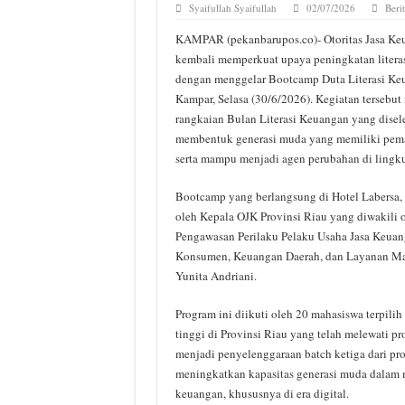
Syaifullah Syaifullah
02/07/2026
Beri
KAMPAR (pekanbarupos.co)- Otoritas Jasa Keu
kembali memperkuat upaya peningkatan literas
dengan menggelar Bootcamp Duta Literasi Ke
Kampar, Selasa (30/6/2026). Kegiatan tersebut
rangkaian Bulan Literasi Keuangan yang dise
membentuk generasi muda yang memiliki pem
serta mampu menjadi agen perubahan di lingku
Bootcamp yang berlangsung di Hotel Labersa, 
oleh Kepala OJK Provinsi Riau yang diwakili o
Pengawasan Perilaku Pelaku Usaha Jasa Keuan
Konsumen, Keuangan Daerah, dan Layanan Man
Yunita Andriani.
Program ini diikuti oleh 20 mahasiswa terpilih
tinggi di Provinsi Riau yang telah melewati pro
menjadi penyelenggaraan batch ketiga dari pr
meningkatkan kapasitas generasi muda dalam m
keuangan, khususnya di era digital.