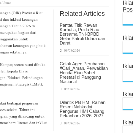
Ikl
ta Utama
Pos
Related Articles
angan (OJK) Provinsi Riau
i dan inklusi keuangan
Pantau Titik Rawan
uangan Tahun 2026 di
Karhutla, Polda Riau
 merupakan bagian dari
Bersama TNI-BPBD
Ikl
Gelar Patroli Udara dan
lenggarakan untuk
Darat
ahaman keuangan yang baik
09/08/2026
ngan sekitarnya.
Cetak Agen Perubahan
Kampar, secara resmi dibuka
Ikl
#Cari_Aman, Perwakilan
leh Kepala Divisi
Honda Riau Sabet
Prestasi di Panggung
gan, Edukasi, Pelindungan
Nasional
ajemen Strategis (LMSt),
09/08/2026
Ikl
Dilantik PB HMI Raihan
 dari berbagai perguruan
Resmi Nahkodai
ses seleksi. Tahun ini
Pengurus HMI Cabang
Pekanbaru 2026–2027
ogram yang dirancang untuk
Ikl
emahami literasi dan inklusi
09/08/2026