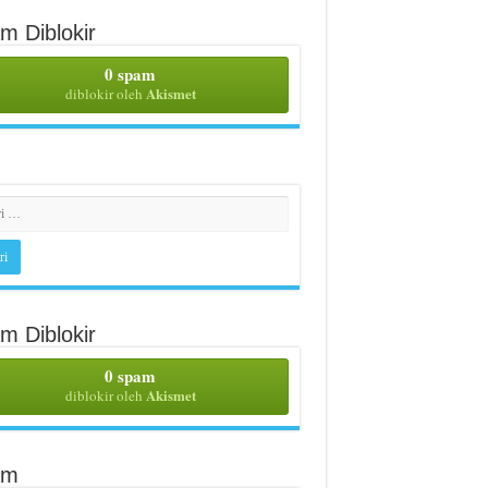
m Diblokir
0 spam
Akismet
diblokir oleh
m Diblokir
0 spam
Akismet
diblokir oleh
am