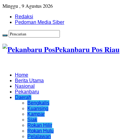
Minggu , 9 Agustus 2026
Redaksi
Pedoman Media Siber
Pekanbaru Pos Riau
Home
Berita Utama
Nasional
Pekanbaru
Daerah
Bengkalis
Kuansing
Kampar
Siak
Rokan Hilir
Rokan Hulu
Pelalawan