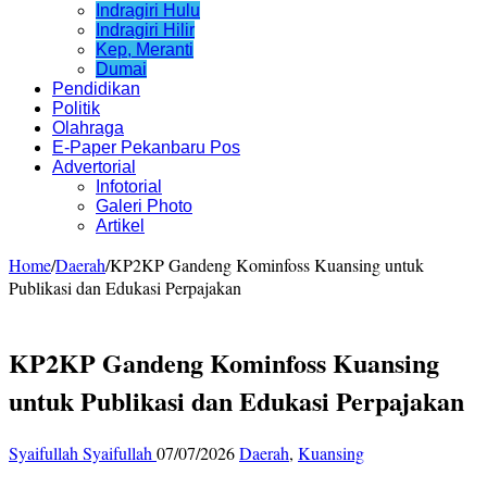
Indragiri Hulu
Indragiri Hilir
Kep, Meranti
Dumai
Pendidikan
Politik
Olahraga
E-Paper Pekanbaru Pos
Advertorial
Infotorial
Galeri Photo
Artikel
Home
/
Daerah
/
KP2KP Gandeng Kominfoss Kuansing untuk
Publikasi dan Edukasi Perpajakan
KP2KP Gandeng Kominfoss Kuansing
untuk Publikasi dan Edukasi Perpajakan
Syaifullah Syaifullah
07/07/2026
Daerah
,
Kuansing