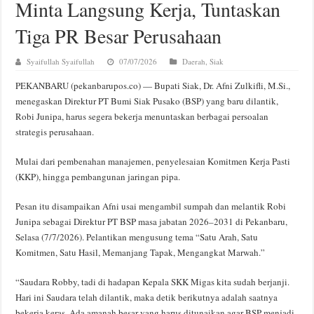
Minta Langsung Kerja, Tuntaskan
Tiga PR Besar Perusahaan
Syaifullah Syaifullah
07/07/2026
Daerah
,
Siak
PEKANBARU (pekanbarupos.co) — Bupati Siak, Dr. Afni Zulkifli, M.Si.,
menegaskan Direktur PT Bumi Siak Pusako (BSP) yang baru dilantik,
Robi Junipa, harus segera bekerja menuntaskan berbagai persoalan
strategis perusahaan.
Mulai dari pembenahan manajemen, penyelesaian Komitmen Kerja Pasti
(KKP), hingga pembangunan jaringan pipa.
Pesan itu disampaikan Afni usai mengambil sumpah dan melantik Robi
Junipa sebagai Direktur PT BSP masa jabatan 2026–2031 di Pekanbaru,
Selasa (7/7/2026). Pelantikan mengusung tema “Satu Arah, Satu
Komitmen, Satu Hasil, Memanjang Tapak, Mengangkat Marwah.”
“Saudara Robby, tadi di hadapan Kepala SKK Migas kita sudah berjanji.
Hari ini Saudara telah dilantik, maka detik berikutnya adalah saatnya
bekerja keras. Ada amanah besar yang harus ditunaikan agar BSP menjadi