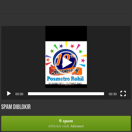
Pemutar
Video
00:00
00:30
Spam Diblokir
0 spam
Akismet
diblokir oleh