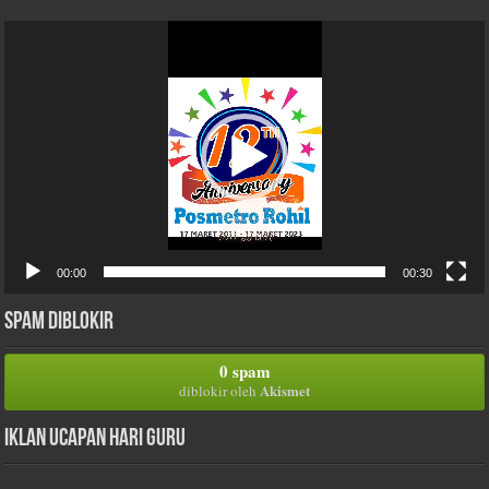
Pemutar
Video
00:00
00:30
Spam Diblokir
0 spam
Akismet
diblokir oleh
Iklan Ucapan Hari Guru