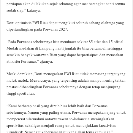
persiapan akan di lakukan sejak sekarang agar saat berangkat nanti semua
sudah siap,” katanya.
Doni optimistis PWI Riau dapat mengikuti seluruh cabang olahraga yang
dipertandingkan pada Porwanas 2027.
“Pada Porwanas sebelumnya kita membawa sekitar 85 atlet dan 15 ofisial.
Mudah-mudahan di Lampung nanti jumlah itu bisa bertambah sehingga
semakin banyak wartawan Riau yang dapat berpartisipasi dan merasakan
atmosfer Porwanas,” ujarnya.
Meski demikian, Doni menegaskan PWI Riau tidak memasang target yang
muluk-muluk. Menurutnya, yang terpenting adalah mampu meningkatkan
prestasi dibandingkan Porwanas sebelumnya dengan tetap menjunjung
tinggi sportivitas.
“Kami berharap hasil yang diraih bisa lebih baik dari Porwanas
sebelumnya. Namun yang paling utama, Porwanas merupakan ajang untuk
mempererat silaturahmi antarwartawan se-Indonesia, meningkatkan
sportivitas, sekaligus menjadi ruang untuk menunjukkan kreativitas
jurnalistik. Semangat kebersamaan itu yang akan terus kami jaga,”