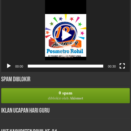
Pemutar
Video
00:00
00:30
Spam Diblokir
0 spam
Akismet
diblokir oleh
Iklan Ucapan Hari Guru