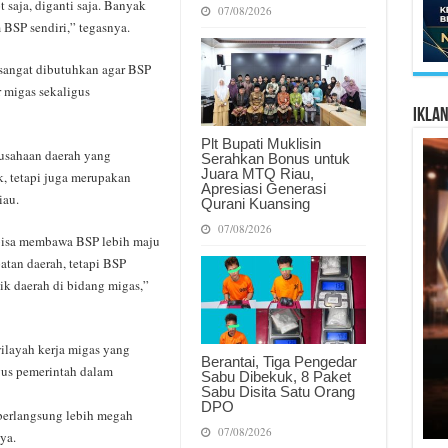
 saja, diganti saja. Banyak
07/08/2026
BSP sendiri,” tegasnya.
sangat dibutuhkan agar BSP
 migas sekaligus
Ikla
Plt Bupati Muklisin
usahaan daerah yang
Serahkan Bonus untuk
Juara MTQ Riau,
, tetapi juga merupakan
Apresiasi Generasi
iau.
Qurani Kuansing
07/08/2026
 bisa membawa BSP lebih maju
atan daerah, tetapi BSP
ik daerah di bidang migas,”
layah kerja migas yang
Berantai, Tiga Pengedar
gus pemerintah dalam
Sabu Dibekuk, 8 Paket
Sabu Disita Satu Orang
DPO
 berlangsung lebih megah
07/08/2026
ya.