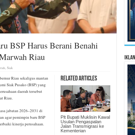
aru BSP Harus Berani Benahi
 Marwah Riau
Ikla
rah
,
Siak
rnur Riau sekaligus mantan
Related Articles
Bumi Siak Pusako (BSP) yang
erusahaan daerah tersebut
at Riau.
masa jabatan 2026–2031 di
Plt Bupati Muklisin Kawal
san agar pemimpin baru BSP
Usulan Pengaspalan
rbaiki kinerja perusahaan.
Jalan Transmigrasi ke
Kementerian