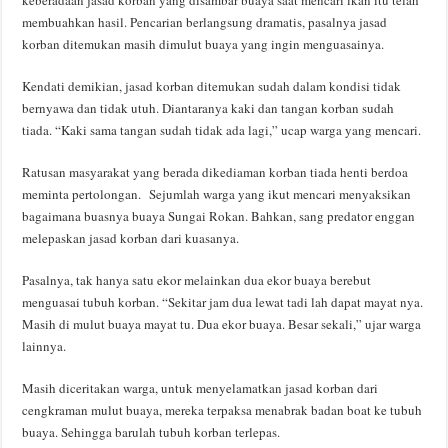
keberadaan jasad korban yang disambar buaya saat mencari ikan itu telah
membuahkan hasil. Pencarian berlangsung dramatis, pasalnya jasad
korban ditemukan masih dimulut buaya yang ingin menguasainya.
Kendati demikian, jasad korban ditemukan sudah dalam kondisi tidak
bernyawa dan tidak utuh. Diantaranya kaki dan tangan korban sudah
tiada. “Kaki sama tangan sudah tidak ada lagi,” ucap warga yang mencari.
Ratusan masyarakat yang berada dikediaman korban tiada henti berdoa
meminta pertolongan. Sejumlah warga yang ikut mencari menyaksikan
bagaimana buasnya buaya Sungai Rokan. Bahkan, sang predator enggan
melepaskan jasad korban dari kuasanya.
Pasalnya, tak hanya satu ekor melainkan dua ekor buaya berebut
menguasai tubuh korban. “Sekitar jam dua lewat tadi lah dapat mayat nya.
Masih di mulut buaya mayat tu. Dua ekor buaya. Besar sekali,” ujar warga
lainnya.
Masih diceritakan warga, untuk menyelamatkan jasad korban dari
cengkraman mulut buaya, mereka terpaksa menabrak badan boat ke tubuh
buaya. Sehingga barulah tubuh korban terlepas.