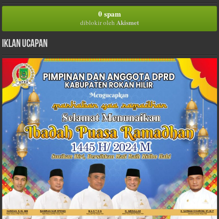
0 spam
Akismet
diblokir oleh
Iklan Ucapan