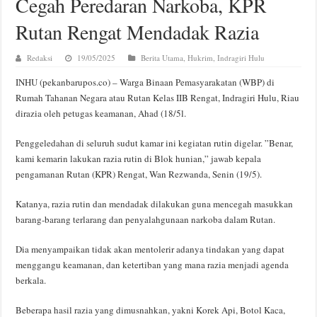
Cegah Peredaran Narkoba, KPR
Rutan Rengat Mendadak Razia
Redaksi
19/05/2025
Berita Utama
,
Hukrim
,
Indragiri Hulu
INHU (pekanbarupos.co) – Warga Binaan Pemasyarakatan (WBP) di
Rumah Tahanan Negara atau Rutan Kelas IIB Rengat, Indragiri Hulu, Riau
dirazia oleh petugas keamanan, Ahad (18/5l.
Penggeledahan di seluruh sudut kamar ini kegiatan rutin digelar. ”Benar,
kami kemarin lakukan razia rutin di Blok hunian,” jawab kepala
pengamanan Rutan (KPR) Rengat, Wan Rezwanda, Senin (19/5).
Katanya, razia rutin dan mendadak dilakukan guna mencegah masukkan
barang-barang terlarang dan penyalahgunaan narkoba dalam Rutan.
Dia menyampaikan tidak akan mentolerir adanya tindakan yang dapat
menggangu keamanan, dan ketertiban yang mana razia menjadi agenda
berkala.
Beberapa hasil razia yang dimusnahkan, yakni Korek Api, Botol Kaca,