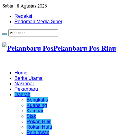
Sabtu , 8 Agustus 2026
Redaksi
Pedoman Media Siber
Pekanbaru Pos Riau
Home
Berita Utama
Nasional
Pekanbaru
Daerah
Bengkalis
Kuansing
Kampar
Siak
Rokan Hilir
Rokan Hulu
Pelalawan