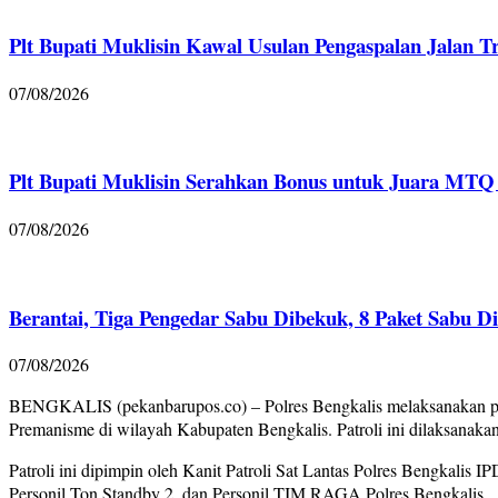
Plt Bupati Muklisin Kawal Usulan Pengaspalan Jalan T
07/08/2026
Plt Bupati Muklisin Serahkan Bonus untuk Juara MTQ 
07/08/2026
Berantai, Tiga Pengedar Sabu Dibekuk, 8 Paket Sabu D
07/08/2026
BENGKALIS (pekanbarupos.co) – Polres Bengkalis melaksanakan pat
Premanisme di wilayah Kabupaten Bengkalis. Patroli ini dilaksanaka
Patroli ini dipimpin oleh Kanit Patroli Sat Lantas Polres Bengkalis
Personil Ton Standby 2, dan Personil TIM RAGA Polres Bengkalis.