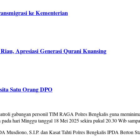
ransmigrasi ke Kementerian
Riau, Apresiasi Generasi Qurani Kuansing
isita Satu Orang DPO
roli gabungan personil TIM RAGA Polres Bengkalis guna meminimalis
n pada hari Minggu tanggal 18 Mei 2025 sekira pukul 20.30 Wib sampai
 IPDA Musdiono, S.I.P. dan Kasat Tahti Polres Bengkalis IPDA Berton S