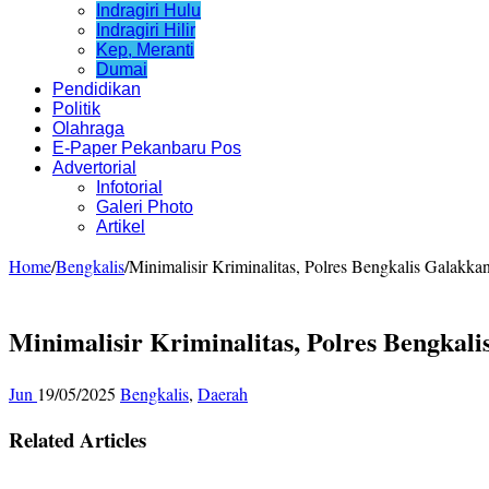
Indragiri Hulu
Indragiri Hilir
Kep, Meranti
Dumai
Pendidikan
Politik
Olahraga
E-Paper Pekanbaru Pos
Advertorial
Infotorial
Galeri Photo
Artikel
Home
/
Bengkalis
/
Minimalisir Kriminalitas, Polres Bengkalis Galakka
Minimalisir Kriminalitas, Polres Bengkal
Jun
19/05/2025
Bengkalis
,
Daerah
Related Articles