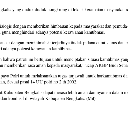
gkalis yang duduk-duduk nongkrong di lokasi keramaian masyarakat r
i dialogis dengan memberikan himbauan kepada masyarakat dan pemuda-p
 guna menghindari adanya potensi kerawanan kamtibmas.
 lancar dengan meminimalisir terjadinya tindak pidana curat, curas dan 
i adanya potensi kerawanan kamtibmas.
bahwa patroli ini bertujuan untuk menciptakan situasi kamtibmas yan
dan memberikan rasa aman kepada masyarakat,” ucap AKBP Budi Seti
 upaya Polri untuk melaksanakan tugas turjawali untuk harkamtibmas 
tan, Sesuai pasal 14 UU polri no 2 th 2002.
at Kabupaten Bengkalis dapat merasa lebih aman dan nyaman dalam menj
 dan kondusif di wilayah Kabupaten Bengkalis. (Mil)