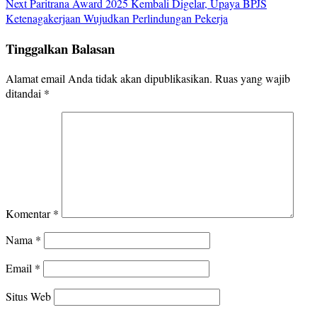
Next
Paritrana Award 2025 Kembali Digelar, Upaya BPJS
Ketenagakerjaan Wujudkan Perlindungan Pekerja
Tinggalkan Balasan
Alamat email Anda tidak akan dipublikasikan.
Ruas yang wajib
ditandai
*
Komentar
*
Nama
*
Email
*
Situs Web