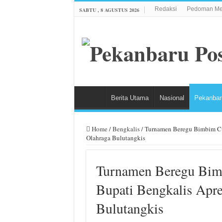
Redaksi
Pedoman Med
SABTU , 8 AGUSTUS 2026
Berita Utama
Nasional
Pekanbar
Home
/
Bengkalis
/
Turnamen Beregu Bimbim Cup
Olahraga Bulutangkis
Turnamen Beregu Bimb
Bupati Bengkalis Apr
Bulutangkis