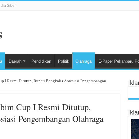
ia Siber
u
Daerah
Pendidikan
Politik
Olahraga
E-Paper Pekanbaru P
 I Resmi Ditutup, Bupati Bengkalis Apresiasi Pengembangan
Ikl
im Cup I Resmi Ditutup,
Ikl
esiasi Pengembangan Olahraga