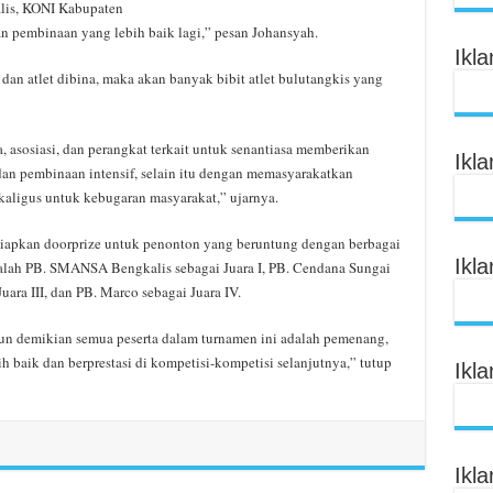
is, KONI Kabupaten
an pembinaan yang lebih baik lagi,” pesan Johansyah.
Ikl
an atlet dibina, maka akan banyak bibit atlet bulutangkis yang
, asosiasi, dan perangkat terkait untuk senantiasa memberikan
Ikl
dan pembinaan intensif, selain itu dengan memasyarakatkan
ekaligus untuk kebugaran masyarakat,” ujarnya.
yiapkan doorprize untuk penonton yang beruntung dengan berbagai
Ikl
dalah PB. SMANSA Bengkalis sebagai Juara I, PB. Cendana Sungai
uara III, dan PB. Marco sebagai Juara IV.
un demikian semua peserta dalam turnamen ini adalah pemenang,
ih baik dan berprestasi di kompetisi-kompetisi selanjutnya,” tutup
Ikl
Ikl