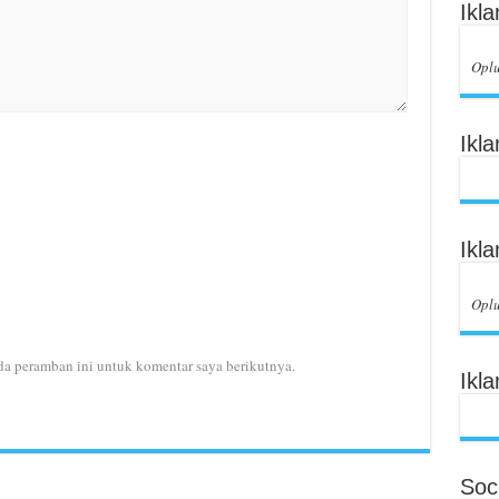
Ikl
Opl
Ikl
Ikl
Opl
da peramban ini untuk komentar saya berikutnya.
Ikla
Soci