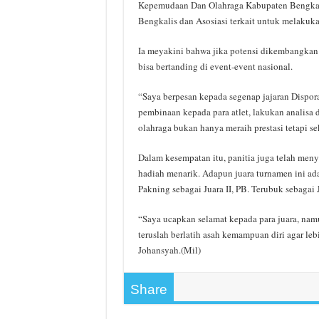
Kepemudaan Dan Olahraga Kabupaten Bengkal
Bengkalis dan Asosiasi terkait untuk melakuk
Ia meyakini bahwa jika potensi dikembangkan d
bisa bertanding di event-event nasional.
“Saya berpesan kepada segenap jajaran Dispora
pembinaan kepada para atlet, lakukan analisa 
olahraga bukan hanya meraih prestasi tetapi s
Dalam kesempatan itu, panitia juga telah men
hadiah menarik. Adapun juara turnamen ini a
Pakning sebagai Juara II, PB. Terubuk sebagai J
“Saya ucapkan selamat kepada para juara, nam
teruslah berlatih asah kemampuan diri agar leb
Johansyah.(Mil)
Share