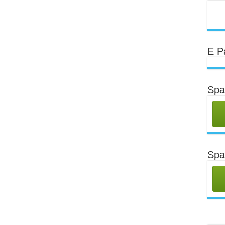
E P
Spa
Spa