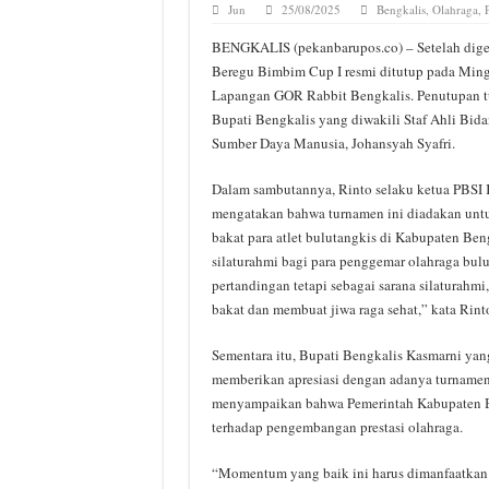
Jun
25/08/2025
Bengkalis
,
Olahraga
,
BENGKALIS (pekanbarupos.co) – Setelah digel
Beregu Bimbim Cup I resmi ditutup pada Ming
Lapangan GOR Rabbit Bengkalis. Penutupan tu
Bupati Bengkalis yang diwakili Staf Ahli Bi
Sumber Daya Manusia, Johansyah Syafri.
Dalam sambutannya, Rinto selaku ketua PBSI
mengatakan bahwa turnamen ini diadakan untu
bakat para atlet bulutangkis di Kabupaten Beng
silaturahmi bagi para penggemar olahraga bul
pertandingan tetapi sebagai sarana silaturahmi,
bakat dan membuat jiwa raga sehat,” kata Rint
Sementara itu, Bupati Bengkalis Kasmarni yang
memberikan apresiasi dengan adanya turnamen 
menyampaikan bahwa Pemerintah Kabupaten B
terhadap pengembangan prestasi olahraga.
“Momentum yang baik ini harus dimanfaatkan 