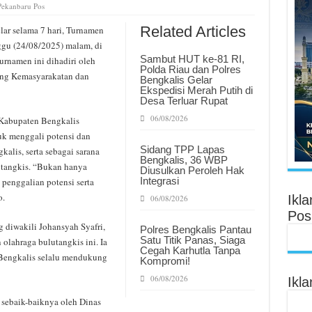
Pekanbaru Pos
Related Articles
ar selama 7 hari, Turnamen
gu (24/08/2025) malam, di
Sambut HUT ke-81 RI,
rnamen ini dihadiri oleh
Polda Riau dan Polres
dang Kemasyarakatan dan
Bengkalis Gelar
Ekspedisi Merah Putih di
Desa Terluar Rupat
06/08/2026
 Kabupaten Bengkalis
k menggali potensi dan
Sidang TPP Lapas
kalis, serta sebagai sarana
Bengkalis, 36 WBP
utangkis. “Bukan hanya
Diusulkan Peroleh Hak
Integrasi
 penggalian potensi serta
o.
Ikl
06/08/2026
Pos
 diwakili Johansyah Syafri,
Polres Bengkalis Pantau
Satu Titik Panas, Siaga
olahraga bulutangkis ini. Ia
Cegah Karhutla Tanpa
engkalis selalu mendukung
Kompromi!
06/08/2026
Ikl
sebaik-baiknya oleh Dinas