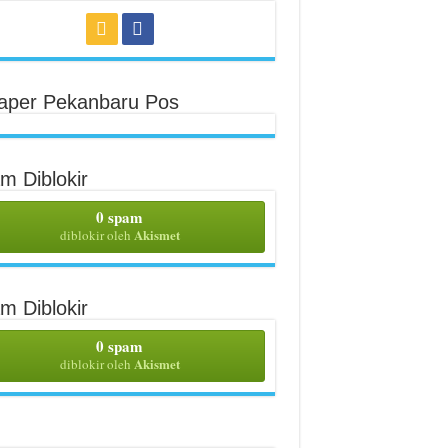
aper Pekanbaru Pos
m Diblokir
0 spam
Akismet
diblokir oleh
m Diblokir
0 spam
Akismet
diblokir oleh