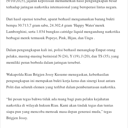
(9/10/2025), jajaran kepolisian memamerkan hasil pengungkapan besar
terhadap jaringan narkotika internasional yang beroperasi lintas negara.
Dari hasil operasi tersebut, aparat berhasil mengamankan barang bukti
berupa 30.713,7 gram sabu, 24.302,4 gram ‘Happy Water’merek
Lamborghini, serta 1.034 bungkus catridge liquid mengandung narkotika
berbagai merek termasuk Popeye, Pink, Hijau, dan Ungu .
Dalam pengungkapan kali ini, polisi berhasil menangkap Empat orang
pelaku, masing-masing berinisial N (24), Y (19), J (20), dan TS (35), yang
memiliki peran berbeda dalam jaringan tersebut.
Wakapolda Riau Brigjen Jossy Kusumo menegaskan, keberhasilan
pengungkapan ini merupakan bukti kerja keras dan sinergi kuat antara
Polri dan seluruh elemen yang terlibat dalam pemberantasan narkotika.
“Ini pesan tegas bahwa tidak ada ruang bagi para pelaku kejahatan
narkotika di wilayah hukum Riau. Kami akan tindak tegas dan tuntas
siapa pun yang mencoba merusak masa depan generasi muda,” tegas
Brigjen Jossy.