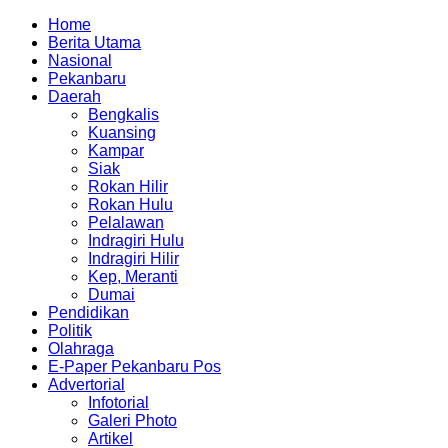
Home
Berita Utama
Nasional
Pekanbaru
Daerah
Bengkalis
Kuansing
Kampar
Siak
Rokan Hilir
Rokan Hulu
Pelalawan
Indragiri Hulu
Indragiri Hilir
Kep, Meranti
Dumai
Pendidikan
Politik
Olahraga
E-Paper Pekanbaru Pos
Advertorial
Infotorial
Galeri Photo
Artikel