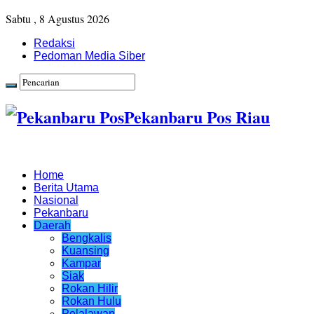
Sabtu , 8 Agustus 2026
Redaksi
Pedoman Media Siber
Pekanbaru Pos Riau
Home
Berita Utama
Nasional
Pekanbaru
Daerah
Bengkalis
Kuansing
Kampar
Siak
Rokan Hilir
Rokan Hulu
Pelalawan