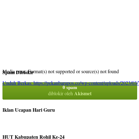
Media error: Format(s) not supported or source(s) not found
Spam Diblokir
Unduh Berkas: https://pekanbarupos.co/wp-content/uploads/2023
0 spam
Akismet
diblokir oleh
00:00
Iklan Ucapan Hari Guru
HUT Kabupaten Rohil Ke-24