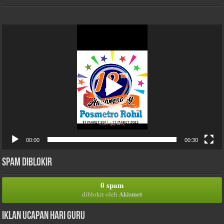
Pemutar
Video
00:00
00:30
Spam Diblokir
0 spam
Akismet
diblokir oleh
Iklan Ucapan Hari Guru