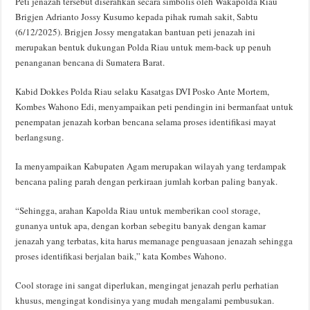
Peti jenazah tersebut diserahkan secara simbolis oleh Wakapolda Riau
Brigjen Adrianto Jossy Kusumo kepada pihak rumah sakit, Sabtu
(6/12/2025). Brigjen Jossy mengatakan bantuan peti jenazah ini
merupakan bentuk dukungan Polda Riau untuk mem-back up penuh
penanganan bencana di Sumatera Barat.
Kabid Dokkes Polda Riau selaku Kasatgas DVI Posko Ante Mortem,
Kombes Wahono Edi, menyampaikan peti pendingin ini bermanfaat untuk
penempatan jenazah korban bencana selama proses identifikasi mayat
berlangsung.
Ia menyampaikan Kabupaten Agam merupakan wilayah yang terdampak
bencana paling parah dengan perkiraan jumlah korban paling banyak.
“Sehingga, arahan Kapolda Riau untuk memberikan cool storage,
gunanya untuk apa, dengan korban sebegitu banyak dengan kamar
jenazah yang terbatas, kita harus memanage penguasaan jenazah sehingga
proses identifikasi berjalan baik,” kata Kombes Wahono.
Cool storage ini sangat diperlukan, mengingat jenazah perlu perhatian
khusus, mengingat kondisinya yang mudah mengalami pembusukan.