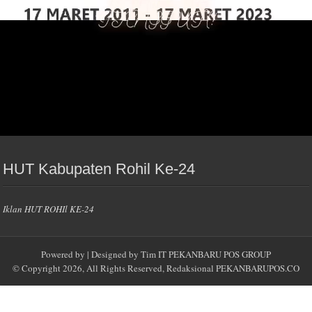
00:30
Spam Diblokir
0 spam
Akismet
diblokir oleh
Iklan Ucapan Hari Guru
HUT Kabupaten Rohil Ke-24
Iklan HUT ROHIl KE-24
Powered by
| Designed by
Tim IT PEKANBARU POS GROUP
© Copyright 2026, All Rights Reserved, Redaksional
PEKANBARUPOS.CO