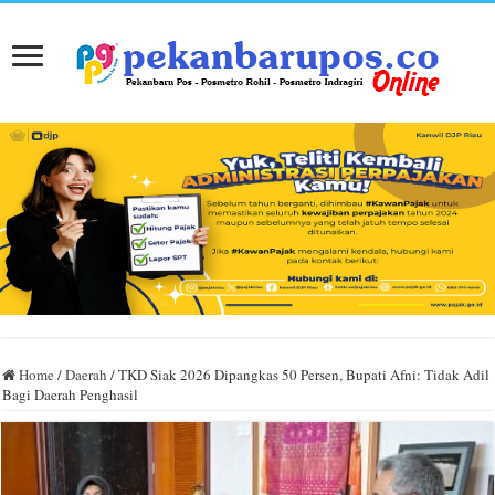
Home
/
Daerah
/
TKD Siak 2026 Dipangkas 50 Persen, Bupati Afni: Tidak Adil
Bagi Daerah Penghasil