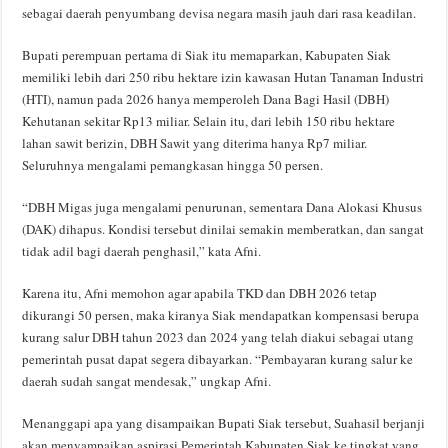
sebagai daerah penyumbang devisa negara masih jauh dari rasa keadilan.
Bupati perempuan pertama di Siak itu memaparkan, Kabupaten Siak
memiliki lebih dari 250 ribu hektare izin kawasan Hutan Tanaman Industri
(HTI), namun pada 2026 hanya memperoleh Dana Bagi Hasil (DBH)
Kehutanan sekitar Rp13 miliar. Selain itu, dari lebih 150 ribu hektare
lahan sawit berizin, DBH Sawit yang diterima hanya Rp7 miliar.
Seluruhnya mengalami pemangkasan hingga 50 persen.
“DBH Migas juga mengalami penurunan, sementara Dana Alokasi Khusus
(DAK) dihapus. Kondisi tersebut dinilai semakin memberatkan, dan sangat
tidak adil bagi daerah penghasil,” kata Afni.
Karena itu, Afni memohon agar apabila TKD dan DBH 2026 tetap
dikurangi 50 persen, maka kiranya Siak mendapatkan kompensasi berupa
kurang salur DBH tahun 2023 dan 2024 yang telah diakui sebagai utang
pemerintah pusat dapat segera dibayarkan. “Pembayaran kurang salur ke
daerah sudah sangat mendesak,” ungkap Afni.
Menanggapi apa yang disampaikan Bupati Siak tersebut, Suahasil berjanji
akan menyampaikan aspirasi Pemerintah Kabupaten Siak ke tingkat yang