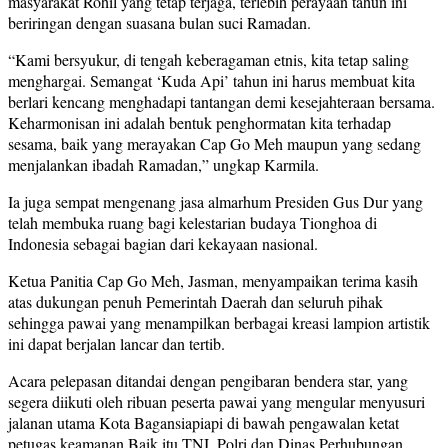
masyarakat Rohil yang tetap terjaga, terlebih perayaan tahun ini
beriringan dengan suasana bulan suci Ramadan.
“Kami bersyukur, di tengah keberagaman etnis, kita tetap saling
menghargai. Semangat ‘Kuda Api’ tahun ini harus membuat kita
berlari kencang menghadapi tantangan demi kesejahteraan bersama.
Keharmonisan ini adalah bentuk penghormatan kita terhadap
sesama, baik yang merayakan Cap Go Meh maupun yang sedang
menjalankan ibadah Ramadan,” ungkap Karmila.
Ia juga sempat mengenang jasa almarhum Presiden Gus Dur yang
telah membuka ruang bagi kelestarian budaya Tionghoa di
Indonesia sebagai bagian dari kekayaan nasional.
Ketua Panitia Cap Go Meh, Jasman, menyampaikan terima kasih
atas dukungan penuh Pemerintah Daerah dan seluruh pihak
sehingga pawai yang menampilkan berbagai kreasi lampion artistik
ini dapat berjalan lancar dan tertib.
Acara pelepasan ditandai dengan pengibaran bendera star, yang
segera diikuti oleh ribuan peserta pawai yang mengular menyusuri
jalanan utama Kota Bagansiapiapi di bawah pengawalan ketat
petugas keamanan Baik itu TNI, Polri dan Dinas Perhubungan