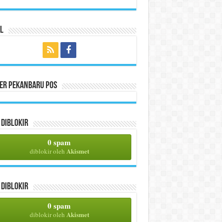
l
per Pekanbaru Pos
Diblokir
0 spam
Akismet
diblokir oleh
Diblokir
0 spam
Akismet
diblokir oleh