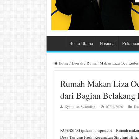
Berita Utama
Nasional
Pekanba
Home
/
Daerah
/
Rumah Makan Liza Ocu Ludes 
Rumah Makan Liza Ocu
dari Bagian Belakan
Syaifullah Syaifullah
07/04/2026
Dae
KUANSING (pekanbarupos.co) – Rumah makan 
Desa Tanjung Pauh, Kecamatan Singingi Hilir