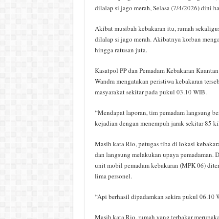
dilalap si jago merah, Selasa (7/4/2026) dini ha
Akibat musibah kebakaran itu, rumah sekaligu
dilalap si jago merah. Akibatnya korban menga
hingga ratusan juta.
Kasatpol PP dan Pemadam Kebakaran Kuantan 
Wandra mengatakan peristiwa kebakaran terseb
masyarakat sekitar pada pukul 03.10 WIB.
“Mendapat laporan, tim pemadam langsung be
kejadian dengan menempuh jarak sekitar 85 ki
Masih kata Rio, petugas tiba di lokasi kebaka
dan langsung melakukan upaya pemadaman. Dal
unit mobil pemadam kebakaran (MPK 06) dite
lima personel.
“Api berhasil dipadamkan sekira pukul 06.10 
Masih kata Rio, rumah yang terbakar merupak