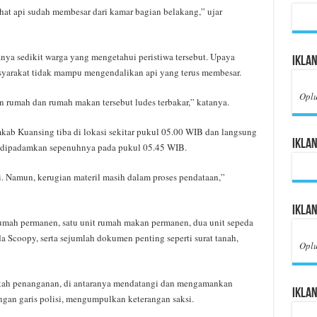
ihat api sudah membesar dari kamar bagian belakang,” ujar
anya sedikit warga yang mengetahui peristiwa tersebut. Upaya
Iklan
yarakat tidak mampu mengendalikan api yang terus membesar.
Opl
 rumah dan rumah makan tersebut ludes terbakar,” katanya.
ab Kuansing tiba di lokasi sekitar pukul 05.00 WIB dan langsung
Iklan
 dipadamkan sepenuhnya pada pukul 05.45 WIB.
i. Namun, kerugian materil masih dalam proses pendataan,”
Ikla
 rumah permanen, satu unit rumah makan permanen, dua unit sepeda
coopy, serta sejumlah dokumen penting seperti surat tanah,
Opl
gkah penanganan, di antaranya mendatangi dan mengamankan
Iklan
gan garis polisi, mengumpulkan keterangan saksi.