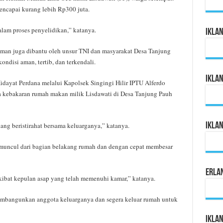
mencapai kurang lebih Rp300 juta.
alam proses penyelidikan,” katanya.
Ikla
aman juga dibantu oleh unsur TNI dan masyarakat Desa Tanjung
kondisi aman, tertib, dan terkendali.
Ikla
dayat Perdana melalui Kapolsek Singingi Hilir IPTU Alferdo
 kebakaran rumah makan milik Lisdawati di Desa Tanjung Pauh
Ikla
ang beristirahat bersama keluarganya,” katanya.
 muncul dari bagian belakang rumah dan dengan cepat membesar
Erla
kibat kepulan asap yang telah memenuhi kamar,” katanya.
membangunkan anggota keluarganya dan segera keluar rumah untuk
Iklan