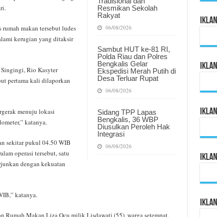
Tradisional dan
ri.
Resmikan Sekolah
Rakyat
Ikla
s rumah makan tersebut ludes
06/08/2026
lami kerugian yang ditaksir
Sambut HUT ke-81 RI,
Polda Riau dan Polres
Bengkalis Gelar
Ikla
Singingi, Rio Kasyter
Ekspedisi Merah Putih di
Desa Terluar Rupat
ut pertama kali dilaporkan
06/08/2026
Ikla
rgerak menuju lokasi
Sidang TPP Lapas
Bengkalis, 36 WBP
lometer,” katanya.
Diusulkan Peroleh Hak
Integrasi
ran sekitar pukul 04.50 WIB
06/08/2026
am operasi tersebut, satu
Ikla
rjunkan dengan kekuatan
WIB,” katanya.
Ikla
an Rumah Makan Liza Ocu milik Lisdawati (55), warga setempat.