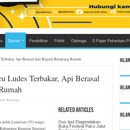
ru
Daerah
Pendidikan
Politik
Olahraga
E-Paper Pekanbaru P
Terbakar, Api Berasal dari Bagian Belakang Rumah
Ikla
 Ludes Terbakar, Api Berasal
g Rumah
Ikla
rah
,
Kuansing
Related Articles
Ikla
milik Lisdawati (55) warga
Gus Ipul Diagendakan
Buka Festival Pacu Jalur
, Kabupaten Kuantan Singingi