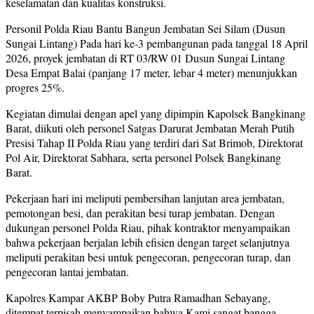
keselamatan dan kualitas konstruksi.
Personil Polda Riau Bantu Bangun Jembatan Sei Silam (Dusun
Sungai Lintang) Pada hari ke-3 pembangunan pada tanggal 18 April
2026, proyek jembatan di RT 03/RW 01 Dusun Sungai Lintang
Desa Empat Balai (panjang 17 meter, lebar 4 meter) menunjukkan
progres 25%.
Kegiatan dimulai dengan apel yang dipimpin Kapolsek Bangkinang
Barat, diikuti oleh personel Satgas Darurat Jembatan Merah Putih
Presisi Tahap II Polda Riau yang terdiri dari Sat Brimob, Direktorat
Pol Air, Direktorat Sabhara, serta personel Polsek Bangkinang
Barat.
Pekerjaan hari ini meliputi pembersihan lanjutan area jembatan,
pemotongan besi, dan perakitan besi turap jembatan. Dengan
dukungan personel Polda Riau, pihak kontraktor menyampaikan
bahwa pekerjaan berjalan lebih efisien dengan target selanjutnya
meliputi perakitan besi untuk pengecoran, pengecoran turap, dan
pengecoran lantai jembatan.
Kapolres Kampar AKBP Boby Putra Ramadhan Sebayang,
ditempat terpisah menyampaikan bahwa Kami sangat bangga