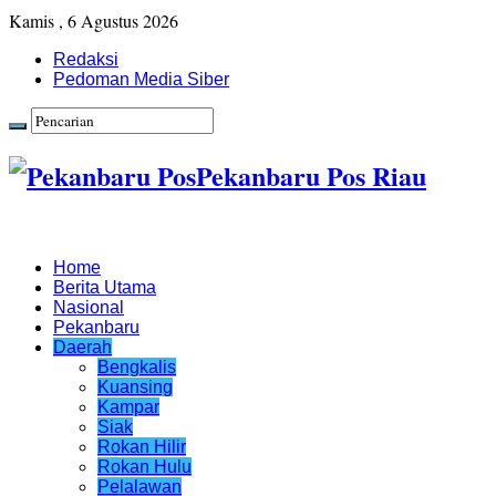
Kamis , 6 Agustus 2026
Redaksi
Pedoman Media Siber
Pekanbaru Pos Riau
Home
Berita Utama
Nasional
Pekanbaru
Daerah
Bengkalis
Kuansing
Kampar
Siak
Rokan Hilir
Rokan Hulu
Pelalawan