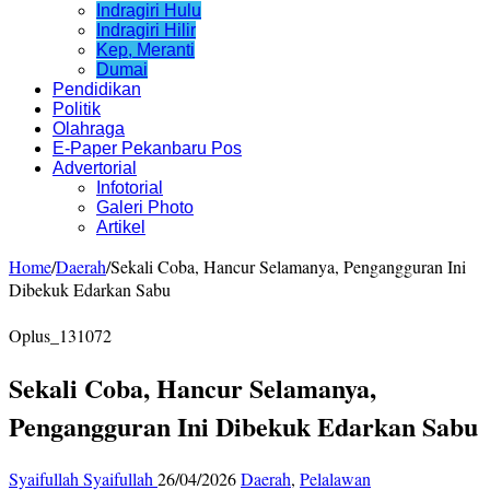
Indragiri Hulu
Indragiri Hilir
Kep, Meranti
Dumai
Pendidikan
Politik
Olahraga
E-Paper Pekanbaru Pos
Advertorial
Infotorial
Galeri Photo
Artikel
Home
/
Daerah
/
Sekali Coba, Hancur Selamanya, Pengangguran Ini
Dibekuk Edarkan Sabu
Oplus_131072
Sekali Coba, Hancur Selamanya,
Pengangguran Ini Dibekuk Edarkan Sabu
Syaifullah Syaifullah
26/04/2026
Daerah
,
Pelalawan