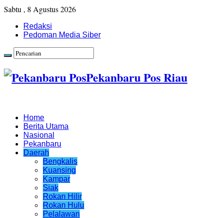
Sabtu , 8 Agustus 2026
Redaksi
Pedoman Media Siber
Pekanbaru Pos Riau
Home
Berita Utama
Nasional
Pekanbaru
Daerah
Bengkalis
Kuansing
Kampar
Siak
Rokan Hilir
Rokan Hulu
Pelalawan