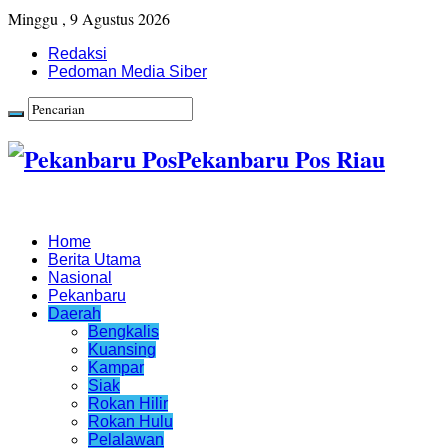
Minggu , 9 Agustus 2026
Redaksi
Pedoman Media Siber
Pekanbaru Pos Riau
Home
Berita Utama
Nasional
Pekanbaru
Daerah
Bengkalis
Kuansing
Kampar
Siak
Rokan Hilir
Rokan Hulu
Pelalawan