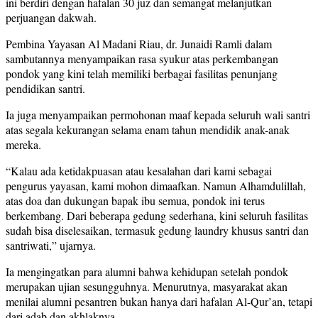
ini berdiri dengan hafalan 30 juz dan semangat melanjutkan
perjuangan dakwah.
Pembina Yayasan Al Madani Riau, dr. Junaidi Ramli dalam
sambutannya menyampaikan rasa syukur atas perkembangan
pondok yang kini telah memiliki berbagai fasilitas penunjang
pendidikan santri.
Ia juga menyampaikan permohonan maaf kepada seluruh wali santri
atas segala kekurangan selama enam tahun mendidik anak-anak
mereka.
“Kalau ada ketidakpuasan atau kesalahan dari kami sebagai
pengurus yayasan, kami mohon dimaafkan. Namun Alhamdulillah,
atas doa dan dukungan bapak ibu semua, pondok ini terus
berkembang. Dari beberapa gedung sederhana, kini seluruh fasilitas
sudah bisa diselesaikan, termasuk gedung laundry khusus santri dan
santriwati,” ujarnya.
Ia mengingatkan para alumni bahwa kehidupan setelah pondok
merupakan ujian sesungguhnya. Menurutnya, masyarakat akan
menilai alumni pesantren bukan hanya dari hafalan Al-Qur’an, tetapi
dari adab dan akhlaknya.