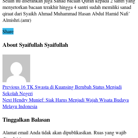
Selain itu diserahkan juga Sanad bacaan Quran kepada 2 santri yang
menyetorkan bacaan terakhir hingga 4 santri sudah memiliki sanad
qiraat dari Syaikh Ahmad Muhammad Hasan Abdul Hamid Nafi’
Almishri.(amr)
Share
About Syaifullah Syaifullah
Previous
16 TK Swasta di Kuansing Berubah Status Menjadi
Sekolah Negeri
Next
Hendry Munief: Siak Harus Menjadi Wajah Wisata Budaya
Melayu Indonesia
Tinggalkan Balasan
Alamat email Anda tidak akan dipublikasikan.
Ruas yang wajib