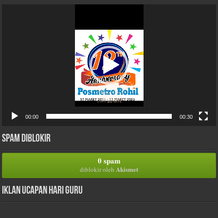
Pemutar
Video
00:00
00:30
Spam Diblokir
0 spam
Akismet
diblokir oleh
Iklan Ucapan Hari Guru