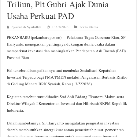
Triliun, Plt Gubri Ajak Dunia
Usaha Perkuat PAD
Syaifullah Syaifullah
13/05/2026
Berita Utama
PEKANBARU (pekanbarupos.co) – Pelaksana Tugas Gubernur Riau, SF
Hariyanto, menegaskan pentingnya dukungan dunia usaha dalam
memperkuat investasi dan meningkatkan Pendapatan Asli Daerah (PAD)
Provinsi Riau.
Hal tersebut disampaikannya saat membuka Sosialisasi Kepatuhan
Investasi Terpadu bagi PMA/PMDN melalui Pengawasan Berbasis Risiko
di Gedung Menara BRK Syariah, Rabu (13/5/2026).
Kegiatan tersebut turut dihadiri Staf Ahli Bidang Ekonomi Makro serta
Direktur Wilayah I Kementerian Investasi dan Hilirisasi/BKPM Republik
Indonesia.
Dalam sambutannya, SF Hariyanto mengatakan penguatan investasi
daerah membutuhkan sinergi kuat antara pemerintah pusat, pemerintah
daerah, dan para investor, terutama untuk mencapai target investasi