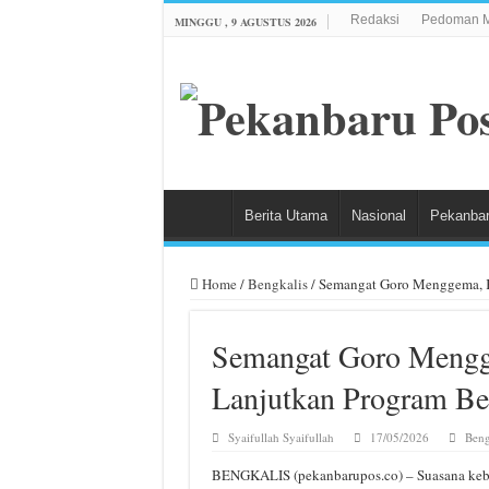
Redaksi
Pedoman M
MINGGU , 9 AGUSTUS 2026
Berita Utama
Nasional
Pekanba
Home
/
Bengkalis
/
Semangat Goro Menggema, K
Semangat Goro Mengg
Lanjutkan Program Be
Syaifullah Syaifullah
17/05/2026
Beng
BENGKALIS (pekanbarupos.co) – Suasana kebe