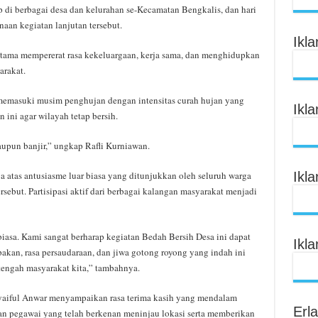
ap di berbagai desa dan kelurahan se-Kecamatan Bengkalis, dan hari
naan kegiatan lanjutan tersebut.
Ikl
utama mempererat rasa kekeluargaan, kerja sama, dan menghidupkan
arakat.
ah memasuki musim penghujan dengan intensitas curah hujan yang
Ikl
ini agar wilayah tetap bersih.
aupun banjir,” ungkap Rafli Kurniawan.
Ikl
a atas antusiasme luar biasa yang ditunjukkan oleh seluruh warga
ebut. Partisipasi aktif dari berbagai kalangan masyarakat menjadi
biasa. Kami sangat berharap kegiatan Bedah Bersih Desa ini dapat
Ikl
akan, rasa persaudaraan, dan jiwa gotong royong yang indah ini
tengah masyarakat kita,” tambahnya.
Syaiful Anwar menyampaikan rasa terima kasih yang mendalam
Erl
dan pegawai yang telah berkenan meninjau lokasi serta memberikan