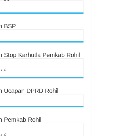
an BSP
an Stop Karhutla Pemkab Rohil
us_0
an Ucapan DPRD Rohil
an Pemkab Rohil
us_0