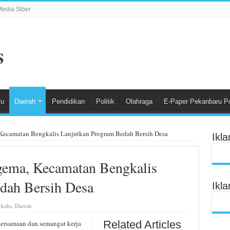
edia Siber
ru
Daerah
Pendidikan
Politik
Olahraga
E-Paper Pekanbaru P
ecamatan Bengkalis Lanjutkan Program Bedah Bersih Desa
Ikl
ema, Kecamatan Bengkalis
dah Bersih Desa
Ikl
kalis
,
Daerah
Related Articles
rsamaan dan semangat kerja