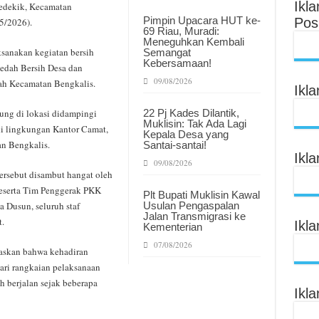
Ikl
Pedekik, Kecamatan
Pimpin Upacara HUT ke-
Pos
5/2026).
69 Riau, Muradi:
Meneguhkan Kembali
sanakan kegiatan bersih
Semangat
Kebersamaan!
edah Bersih Desa dan
09/08/2026
ah Kecamatan Bengkalis.
Ikl
ung di lokasi didampingi
22 Pj Kades Dilantik,
Muklisin: Tak Ada Lagi
di lingkungan Kantor Camat,
Kepala Desa yang
an Bengkalis.
Santai-santai!
Ikl
09/08/2026
rsebut disambut hangat oleh
beserta Tim Penggerak PKK
Plt Bupati Muklisin Kawal
a Dusun, seluruh staf
Usulan Pengaspalan
Jalan Transmigrasi ke
.
Ikl
Kementerian
07/08/2026
askan bahwa kehadiran
ari rangkaian pelaksanaan
h berjalan sejak beberapa
Ikl