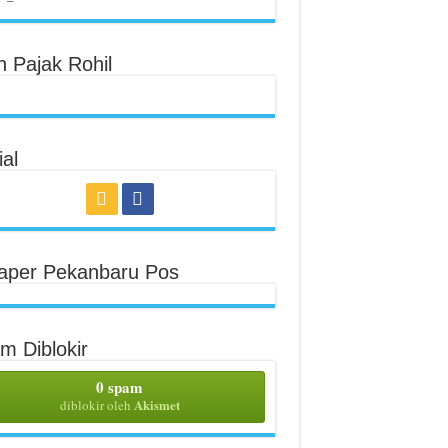
n Pajak Rohil
al
aper Pekanbaru Pos
m Diblokir
0 spam
Akismet
diblokir oleh