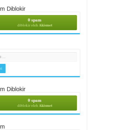
m Diblokir
0 spam
Akismet
diblokir oleh
m Diblokir
0 spam
Akismet
diblokir oleh
am