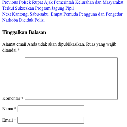
Previous
Polsek Rupat Ajak Pemerintah Kelurahan dan Masyarakat
Terkul Sukseskan Program Jagung Pipil
Next
Kantongi Sabu-sabu, Empat Pemuda Pengguna dan Pengedar
Narkoba Diciduk Polisi
Tinggalkan Balasan
Alamat email Anda tidak akan dipublikasikan.
Ruas yang wajib
ditandai
*
Komentar
*
Nama
*
Email
*