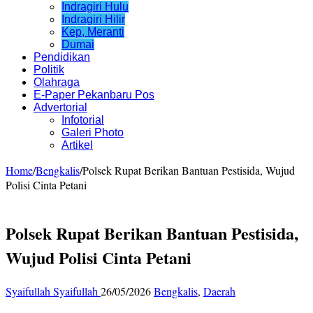
Indragiri Hulu
Indragiri Hilir
Kep, Meranti
Dumai
Pendidikan
Politik
Olahraga
E-Paper Pekanbaru Pos
Advertorial
Infotorial
Galeri Photo
Artikel
Home
/
Bengkalis
/
Polsek Rupat Berikan Bantuan Pestisida, Wujud
Polisi Cinta Petani
Polsek Rupat Berikan Bantuan Pestisida,
Wujud Polisi Cinta Petani
Syaifullah Syaifullah
26/05/2026
Bengkalis
,
Daerah