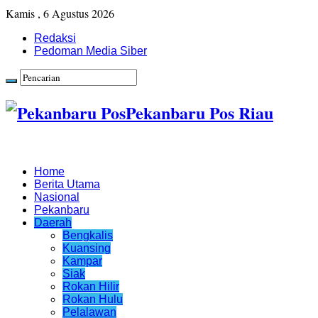
Kamis , 6 Agustus 2026
Redaksi
Pedoman Media Siber
Pekanbaru Pos Riau
Home
Berita Utama
Nasional
Pekanbaru
Daerah
Bengkalis
Kuansing
Kampar
Siak
Rokan Hilir
Rokan Hulu
Pelalawan