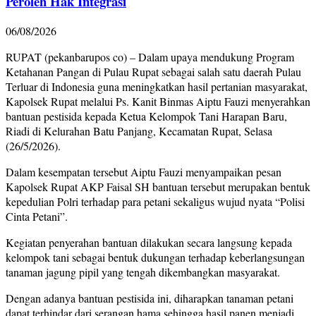
Peroleh Hak Integrasi
06/08/2026
RUPAT (pekanbarupos co) – Dalam upaya mendukung Program
Ketahanan Pangan di Pulau Rupat sebagai salah satu daerah Pulau
Terluar di Indonesia guna meningkatkan hasil pertanian masyarakat,
Kapolsek Rupat melalui Ps. Kanit Binmas Aiptu Fauzi menyerahkan
bantuan pestisida kepada Ketua Kelompok Tani Harapan Baru,
Riadi di Kelurahan Batu Panjang, Kecamatan Rupat, Selasa
(26/5/2026).
Dalam kesempatan tersebut Aiptu Fauzi menyampaikan pesan
Kapolsek Rupat AKP Faisal SH bantuan tersebut merupakan bentuk
kepedulian Polri terhadap para petani sekaligus wujud nyata “Polisi
Cinta Petani”.
Kegiatan penyerahan bantuan dilakukan secara langsung kepada
kelompok tani sebagai bentuk dukungan terhadap keberlangsungan
tanaman jagung pipil yang tengah dikembangkan masyarakat.
Dengan adanya bantuan pestisida ini, diharapkan tanaman petani
dapat terhindar dari serangan hama sehingga hasil panen menjadi