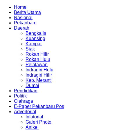
Home
Berita Utama
Nasional
Pekanbaru
Daerah
Bengkalis
Kuansing
Kampar
Siak
Rokan Hilir
Rokan Hulu
Pelalawan
Indragiri Hulu
Indragiri Hilir
Kep, Meranti
Dumai
Pendidikan
Politik
Olahraga
E-Paper Pekanbaru Pos
Advertorial
Infotorial
Galeri Photo
Artikel