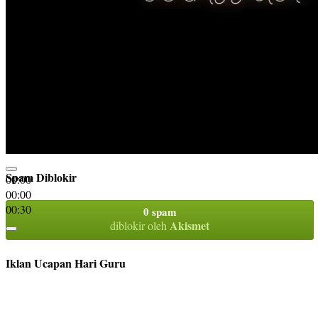
Spam Diblokir
00:00
00:00
00:30
0 spam
Akismet
diblokir oleh
Iklan Ucapan Hari Guru