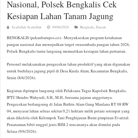
Nasional, Polsek Bengkalis Cek
Kesiapan Lahan Tanam Jagung
Syaifullah Syaifullah
09/06/2026
Bengkalis
,
Daerah
BENGKALIS (pekanbarupos.co)– Menyukseskan program ketahanan
pangan nasional dan mewujudkan target swasembada pangan tahun 2026,
Polsek Bengkalis turun langsung memastikan kesiapan lahan pertanian.
Personel melaksanakan pengecekan lahan produktif yang akan digunakan
untuk budidaya jagung pipil di Desa Kuala Alam, Kecamatan Bengkalis,
Senin (8/6/2026).
Kegiatan dipimpin langsung oleh Pelaksana Tugas Kapolsek Bengkalis,
IPTU Hendro Wahyudi, S.H., M.H., bersama jajaran anggotanya.
Pengecekan berlangsung di Jalan Bathin Alam Gang Maulana RT 08 RW
04, menyasar lahan seluas sekitar 0,21 hektare milik petani setempat yang
akan dikelola oleh Kelompok Tani Penghijauan Bumi pimpinan Evarizal.
Penanaman bibit unggul jenis BISI-2 rencananya akan dimulai pada
Selasa (9/6/2026).