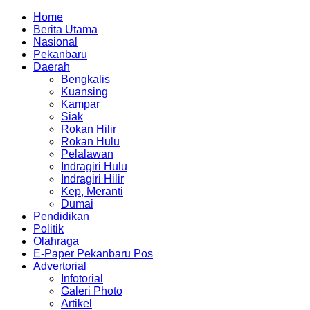
Home
Berita Utama
Nasional
Pekanbaru
Daerah
Bengkalis
Kuansing
Kampar
Siak
Rokan Hilir
Rokan Hulu
Pelalawan
Indragiri Hulu
Indragiri Hilir
Kep, Meranti
Dumai
Pendidikan
Politik
Olahraga
E-Paper Pekanbaru Pos
Advertorial
Infotorial
Galeri Photo
Artikel