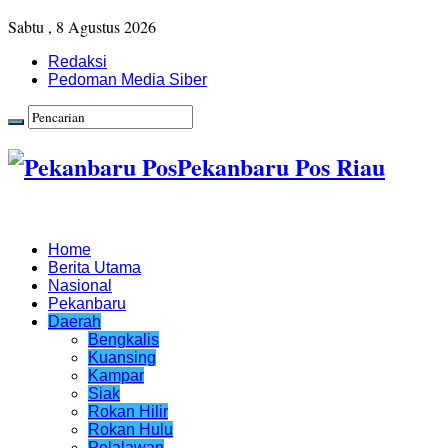
Sabtu , 8 Agustus 2026
Redaksi
Pedoman Media Siber
Pekanbaru Pos Riau
Home
Berita Utama
Nasional
Pekanbaru
Daerah
Bengkalis
Kuansing
Kampar
Siak
Rokan Hilir
Rokan Hulu
Pelalawan