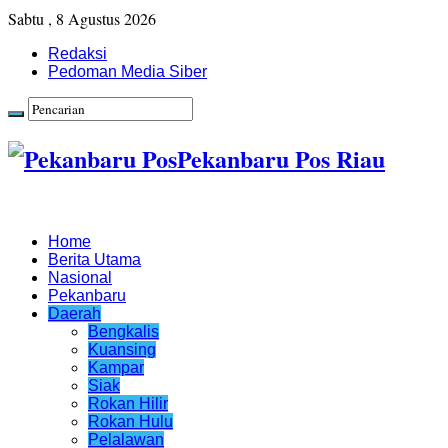
Sabtu , 8 Agustus 2026
Redaksi
Pedoman Media Siber
Pekanbaru Pos Riau
Home
Berita Utama
Nasional
Pekanbaru
Daerah
Bengkalis
Kuansing
Kampar
Siak
Rokan Hilir
Rokan Hulu
Pelalawan