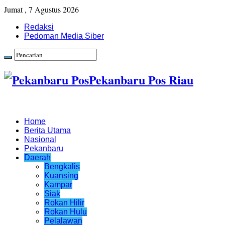
Jumat , 7 Agustus 2026
Redaksi
Pedoman Media Siber
Pekanbaru Pos Riau
Home
Berita Utama
Nasional
Pekanbaru
Daerah
Bengkalis
Kuansing
Kampar
Siak
Rokan Hilir
Rokan Hulu
Pelalawan