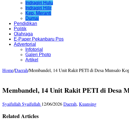
Indragiri Hulu
Indragiri Hilir
Kep, Meranti
Dumai
Pendidikan
Politik
Olahraga
E-Paper Pekanbaru Pos
Advertorial
Infotorial
Galeri Photo
Artikel
Home
/
Daerah
/
Membandel, 14 Unit Rakit PETI di Desa Munsalo Kop
Membandel, 14 Unit Rakit PETI di Desa M
Syaifullah Syaifullah
12/06/2026
Daerah
,
Kuansing
Related Articles