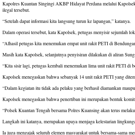
Kapolres Kuantan Singingi AKBP Hidayat Perdana melalui Kapolsek 
ilegal tersebut.
“Setelah dapat informasi kita langsung turun ke lapangan,” katanya.
Dalam operasi tersebut, kata Kapolsek, petugas menyisir sejumlah l
“Alhasil petugas kita menemukan empat unit rakit PETI di Bendungan
Masih kata Kapolsek, selanjutnya penyisiran dilakukan di aliran Sun
“Kita sisir lagi, petugas kembali menemukan lima unit rakit PETI d
Kapolsek menegaskan bahwa sebanyak 14 unit rakit PETI yang ditemu
“Dalam kegiatan itu tidak ada pelaku yang berhasil diamankan maupun
Kapolsek menegaskan bahwa penertiban ini merupakan bentuk komitm
“Polsek Kuantan Tengah bersama Polres Kuansing akan terus melakuka
Langkah ini katanya, merupakan upaya menjaga kelestarian lingkun
Ia juga mengajak seluruh elemen masyarakat untuk bersama-sama menj