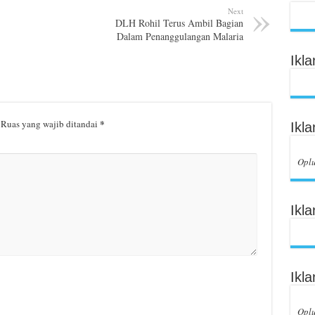
Next
DLH Rohil Terus Ambil Bagian
Dalam Penanggulangan Malaria
Ikl
*
Ruas yang wajib ditandai
Ikl
Opl
Ikl
Ikl
Opl