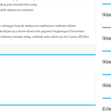
kan para donatur kita yang
-adik mahasiswa sekalian,
Ikl
jut sehingga banyak mahasiswa-mahasiswa terbantu dalam
edepan-nya dosen-dosen dan pegawai lingkungan Universitas
hartanya berupa infaq, sedekah serta zakat nya ke Laznas IZI.(btr)
Ikl
Ikl
Ikl
Erl