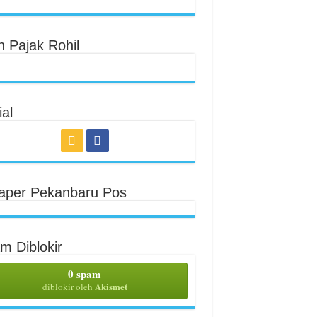
n Pajak Rohil
al
aper Pekanbaru Pos
m Diblokir
0 spam
Akismet
diblokir oleh