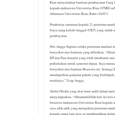
Riau menyalurkan bantuan pembayaran Uang 
kepada mahasiswa Universitas Riau (UNRI) se
Arfaunnas Universitas Riau, Rabu (16/07).
Pemberian santunan kepada 21 penerima manfa
biaya uang kuliah tunggal (UKT) yang sudah 
pembayaran.
Dwi Angga Saputra selaku penerima manfaat m
bersyukur atas bantuan yang diberikan, “Alham
IZI dan Para donatur yang telah membantu m
perkuliahan untuk semester depan. Saya merasa
bersyukur atas bantuan Beasiswa ini. Semoga IZ
mendapatkan ganjaran pahala yang berlimpah, 
rezekinya.” Ucap Angga.
Abdul Ghofur yang ikut turut andil dalam men
menyampaikan, “Alhamudulillah hari ini kita
beasiswa mahasiswa Universitas Riau kepada ad
saya adik-adik yang merupakan penerima manf
kepada orang lain juga yg membutuhkan dalam