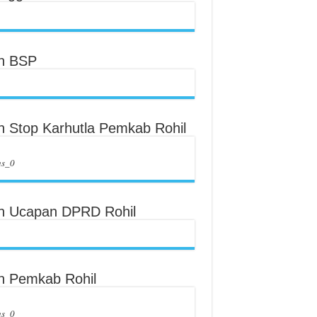
an BSP
an Stop Karhutla Pemkab Rohil
us_0
an Ucapan DPRD Rohil
an Pemkab Rohil
us_0