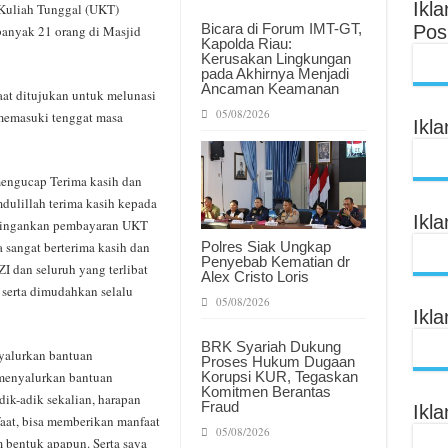
Ikl
Kuliah Tunggal (UKT)
Bicara di Forum IMT-GT,
Pos
banyak 21 orang di Masjid
Kapolda Riau:
Kerusakan Lingkungan
pada Akhirnya Menjadi
Ancaman Keamanan
at ditujukan untuk melunasi
05/08/2026
memasuki tenggat masa
Ikl
engucap Terima kasih dan
dulillah terima kasih kepada
Ikl
eringankan pembayaran UKT
Polres Siak Ungkap
 sangat berterima kasih dan
Penyebab Kematian dr
I dan seluruh yang terlibat
Alex Cristo Loris
serta dimudahkan selalu
05/08/2026
Ikl
BRK Syariah Dukung
yalurkan bantuan
Proses Hukum Dugaan
Korupsi KUR, Tegaskan
 menyalurkan bantuan
Komitmen Berantas
ik-adik sekalian, harapan
Fraud
Ikl
aat, bisa memberikan manfaat
05/08/2026
 bentuk apapun. Serta saya