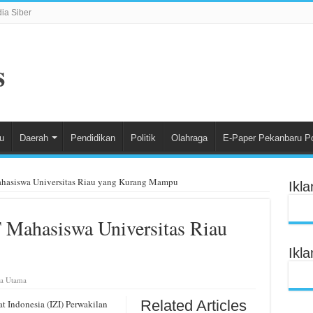
a Siber
u
Daerah
Pendidikan
Politik
Olahraga
E-Paper Pekanbaru P
hasiswa Universitas Riau yang Kurang Mampu
Ikl
 Mahasiswa Universitas Riau
Ikl
ta Utama
Related Articles
 Indonesia (IZI) Perwakilan