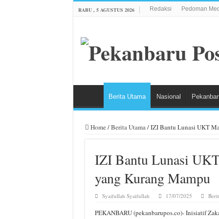
Redaksi
Pedoman Medi
RABU , 5 AGUSTUS 2026
Berita Utama
Nasional
Pekanbar
Home
/
Berita Utama
/
IZI Bantu Lunasi UKT Ma
IZI Bantu Lunasi UKT
yang Kurang Mampu
Syaifullah Syaifullah
17/07/2025
Beri
PEKANBARU (pekanbarupos.co)- Inisiatif Zakat