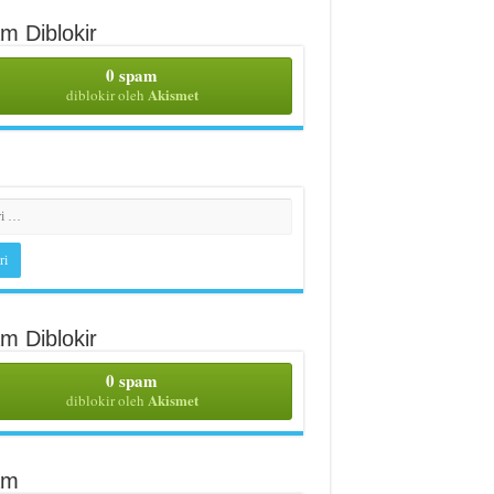
m Diblokir
0 spam
Akismet
diblokir oleh
m Diblokir
0 spam
Akismet
diblokir oleh
am