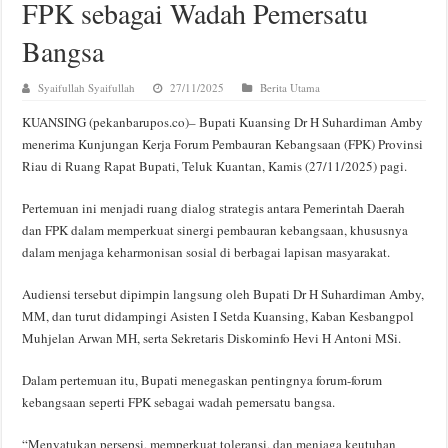
FPK sebagai Wadah Pemersatu
Bangsa
Syaifullah Syaifullah
27/11/2025
Berita Utama
KUANSING (pekanbarupos.co)– Bupati Kuansing Dr H Suhardiman Amby
menerima Kunjungan Kerja Forum Pembauran Kebangsaan (FPK) Provinsi
Riau di Ruang Rapat Bupati, Teluk Kuantan, Kamis (27/11/2025) pagi.
Pertemuan ini menjadi ruang dialog strategis antara Pemerintah Daerah
dan FPK dalam memperkuat sinergi pembauran kebangsaan, khususnya
dalam menjaga keharmonisan sosial di berbagai lapisan masyarakat.
Audiensi tersebut dipimpin langsung oleh Bupati Dr H Suhardiman Amby,
MM, dan turut didampingi Asisten I Setda Kuansing, Kaban Kesbangpol
Muhjelan Arwan MH, serta Sekretaris Diskominfo Hevi H Antoni MSi.
Dalam pertemuan itu, Bupati menegaskan pentingnya forum-forum
kebangsaan seperti FPK sebagai wadah pemersatu bangsa.
“Menyatukan persepsi, memperkuat toleransi, dan menjaga keutuhan