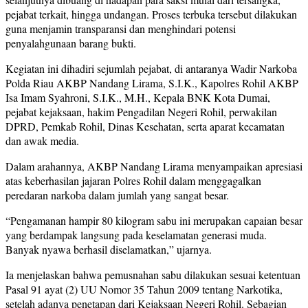
pejabat terkait, hingga undangan. Proses terbuka tersebut dilakukan
guna menjamin transparansi dan menghindari potensi
penyalahgunaan barang bukti.
Kegiatan ini dihadiri sejumlah pejabat, di antaranya Wadir Narkoba
Polda Riau AKBP Nandang Lirama, S.I.K., Kapolres Rohil AKBP
Isa Imam Syahroni, S.I.K., M.H., Kepala BNK Kota Dumai,
pejabat kejaksaan, hakim Pengadilan Negeri Rohil, perwakilan
DPRD, Pemkab Rohil, Dinas Kesehatan, serta aparat kecamatan
dan awak media.
Dalam arahannya, AKBP Nandang Lirama menyampaikan apresiasi
atas keberhasilan jajaran Polres Rohil dalam menggagalkan
peredaran narkoba dalam jumlah yang sangat besar.
“Pengamanan hampir 80 kilogram sabu ini merupakan capaian besar
yang berdampak langsung pada keselamatan generasi muda.
Banyak nyawa berhasil diselamatkan,” ujarnya.
Ia menjelaskan bahwa pemusnahan sabu dilakukan sesuai ketentuan
Pasal 91 ayat (2) UU Nomor 35 Tahun 2009 tentang Narkotika,
setelah adanya penetapan dari Kejaksaan Negeri Rohil. Sebagian