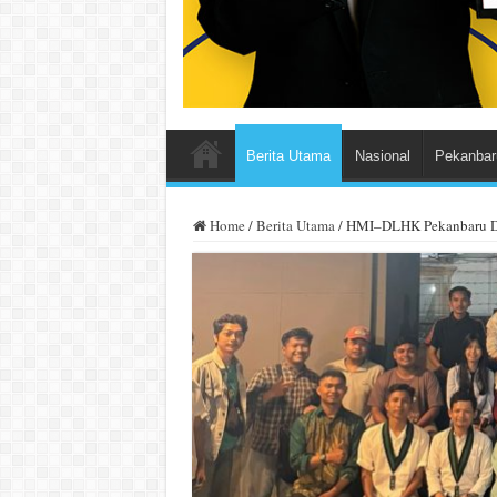
Berita Utama
Nasional
Pekanbar
Home
/
Berita Utama
/
HMI–DLHK Pekanbaru Dor