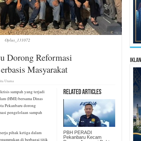
Oplus_131072
 Dorong Reformasi
Ikla
erbasis Masyarakat
ita Utama
isis sampah yang terjadi
Related Articles
lam (HMI) bersama Dinas
ta Pekanbaru dorong
rmasi pengelolaan sampah
PBH PERADI
inerja pihak ketiga dalam
Pekanbaru Kecam
numpukan di berbagai titik