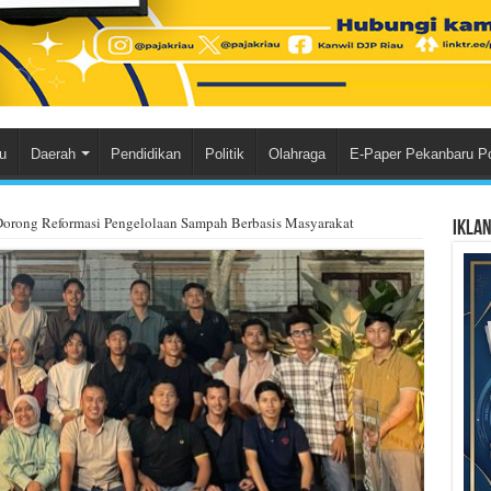
u
Daerah
Pendidikan
Politik
Olahraga
E-Paper Pekanbaru P
ong Reformasi Pengelolaan Sampah Berbasis Masyarakat
Ikla