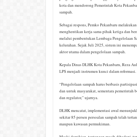
kota dan mendorong Pemerintah Kota Pekanbar
sampah.
Sebagai respons, Pemko Pekanbaru melakukan
menghentikan kerja sama pihak ketiga dan bera
melalui pembentukan Lembaga Pengelolaan Sa
kelurahan. Sejak Juli 2025, sistem ini menemp
aktor utama dalam pengelolaan sampah.
Kepala Dinas DLHK Kota Pekanbaru, Reza Aul
LPS menjadi instrumen kunci dalam reformasi.
“Pengelolaan sampah harus berbasis partisipasi
dan untuk masyarakat, sementara pemerintah ber
dan regulator,” ujarnya.
DLHK mencatat, implementasi awal menunjukka
sekitar 85 persen persoalan sampah telah tertan
maupun kawasan permukiman.
Meski demikian, tantangan masih dihadapi, t