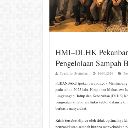
HMI–DLHK Pekanbaru
Pengelolaan Sampah B
Syaifullah Syaifullah
16/04/2026
Ber
PEKANBARU (pekanbarupos.co)- Menimbang kr
pada tahun 2025 lalu. Himpunan Mahasiswa Is
Lingkungan Hidup dan Kebersihan (DLHK) Ko
penguatan kolaborasi lintas sektor dalam refo
berbasis masyarakat.
Krisis tersebut dipicu oleh tidak optimalnya k
pengangkutan sampah hingga menyebabkan pe