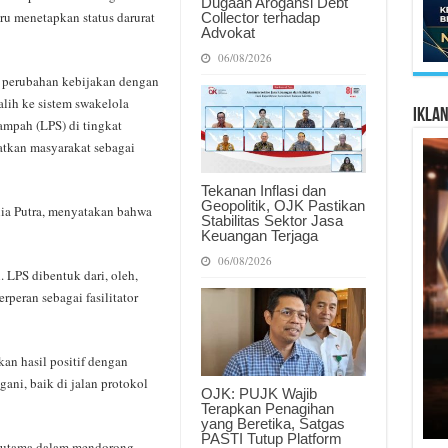
Dugaan Arogansi Debt
u menetapkan status darurat
Collector terhadap
Advokat
06/08/2026
 perubahan kebijakan dengan
lih ke sistem swakelola
Ikla
mpah (LPS) di tingkat
atkan masyarakat sebagai
Tekanan Inflasi dan
Geopolitik, OJK Pastikan
ia Putra, menyatakan bahwa
Stabilitas Sektor Jasa
Keuangan Terjaga
06/08/2026
. LPS dibentuk dari, oleh,
peran sebagai fasilitator
n hasil positif dengan
gani, baik di jalan protokol
OJK: PUJK Wajib
Terapkan Penagihan
yang Beretika, Satgas
PASTI Tutup Platform
erutama dalam mendorong