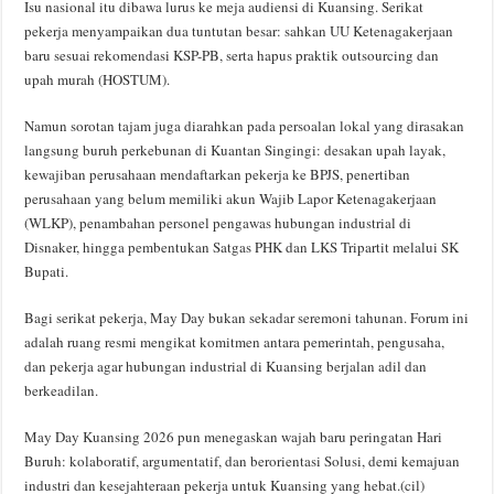
Isu nasional itu dibawa lurus ke meja audiensi di Kuansing. Serikat
pekerja menyampaikan dua tuntutan besar: sahkan UU Ketenagakerjaan
baru sesuai rekomendasi KSP-PB, serta hapus praktik outsourcing dan
upah murah (HOSTUM).
Namun sorotan tajam juga diarahkan pada persoalan lokal yang dirasakan
langsung buruh perkebunan di Kuantan Singingi: desakan upah layak,
kewajiban perusahaan mendaftarkan pekerja ke BPJS, penertiban
perusahaan yang belum memiliki akun Wajib Lapor Ketenagakerjaan
(WLKP), penambahan personel pengawas hubungan industrial di
Disnaker, hingga pembentukan Satgas PHK dan LKS Tripartit melalui SK
Bupati.
Bagi serikat pekerja, May Day bukan sekadar seremoni tahunan. Forum ini
adalah ruang resmi mengikat komitmen antara pemerintah, pengusaha,
dan pekerja agar hubungan industrial di Kuansing berjalan adil dan
berkeadilan.
May Day Kuansing 2026 pun menegaskan wajah baru peringatan Hari
Buruh: kolaboratif, argumentatif, dan berorientasi Solusi, demi kemajuan
industri dan kesejahteraan pekerja untuk Kuansing yang hebat.(cil)