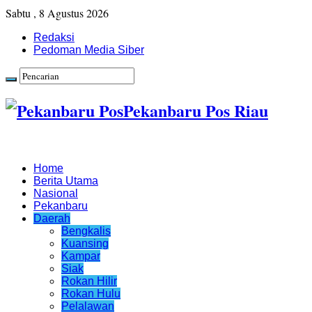
Sabtu , 8 Agustus 2026
Redaksi
Pedoman Media Siber
Pekanbaru Pos Riau
Home
Berita Utama
Nasional
Pekanbaru
Daerah
Bengkalis
Kuansing
Kampar
Siak
Rokan Hilir
Rokan Hulu
Pelalawan