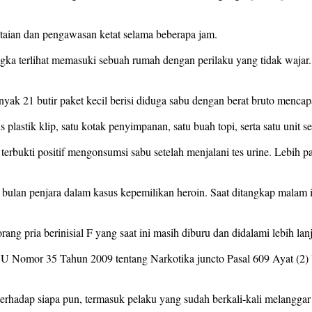
ntaian dan pengawasan ketat selama beberapa jam.
angka terlihat memasuki sebuah rumah dengan perilaku yang tidak wajar
ak 21 butir paket kecil berisi diduga sabu dengan berat bruto mencap
s plastik klip, satu kotak penyimpanan, satu buah topi, serta satu uni
ukti positif mengonsumsi sabu setelah menjalani tes urine. Lebih para
 bulan penjara dalam kasus kepemilikan heroin. Saat ditangkap malam it
ng pria berinisial F yang saat ini masih diburu dan didalami lebih lanj
1) UU Nomor 35 Tahun 2009 tentang Narkotika juncto Pasal 609 Ayat (2
adap siapa pun, termasuk pelaku yang sudah berkali-kali melanggar 