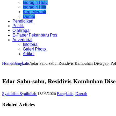
Indragiri Hulu
Indragiri Hilir
Kep, Meranti
Dumai
Pendidikan
Politik
Olahraga
E-Paper Pekanbaru Pos
Advertorial
Infotorial
Galeri Photo
Artikel
Home
/
Bengkalis
/
Edar Sabu-sabu, Residivis Kambuhan Disergap, Poli
Edar Sabu-sabu, Residivis Kambuhan Diser
Syaifullah Syaifullah
13/06/2026
Bengkalis
,
Daerah
Related Articles