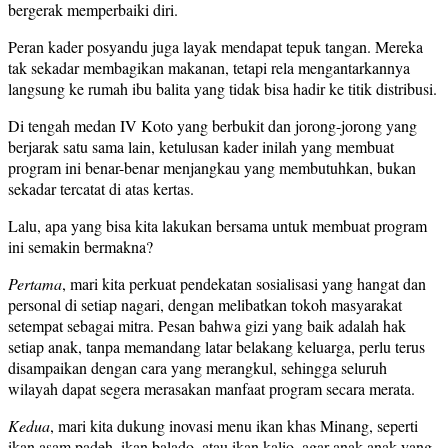
bergerak memperbaiki diri.
Peran kader posyandu juga layak mendapat tepuk tangan. Mereka
tak sekadar membagikan makanan, tetapi rela mengantarkannya
langsung ke rumah ibu balita yang tidak bisa hadir ke titik distribusi.
Di tengah medan IV Koto yang berbukit dan jorong-jorong yang
berjarak satu sama lain, ketulusan kader inilah yang membuat
program ini benar-benar menjangkau yang membutuhkan, bukan
sekadar tercatat di atas kertas.
Lalu, apa yang bisa kita lakukan bersama untuk membuat program
ini semakin bermakna?
Pertama
, mari kita perkuat pendekatan sosialisasi yang hangat dan
personal di setiap nagari, dengan melibatkan tokoh masyarakat
setempat sebagai mitra. Pesan bahwa gizi yang baik adalah hak
setiap anak, tanpa memandang latar belakang keluarga, perlu terus
disampaikan dengan cara yang merangkul, sehingga seluruh
wilayah dapat segera merasakan manfaat program secara merata.
Kedua
, mari kita dukung inovasi menu ikan khas Minang, seperti
ikan asam padeh, ikan balado, atau ikan kalio, agar anak-anak yang