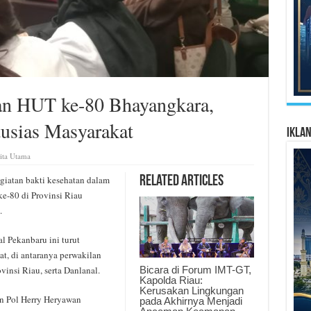
an HUT ke-80 Bhayangkara,
usias Masyarakat
Ikla
ita Utama
atan bakti kesehatan dalam
Related Articles
e-80 di Provinsi Riau
.
l Pekanbaru ini turut
t, di antaranya perwakilan
Bicara di Forum IMT-GT,
insi Riau, serta Danlanal.
Kapolda Riau:
Kerusakan Lingkungan
en Pol Herry Heryawan
pada Akhirnya Menjadi