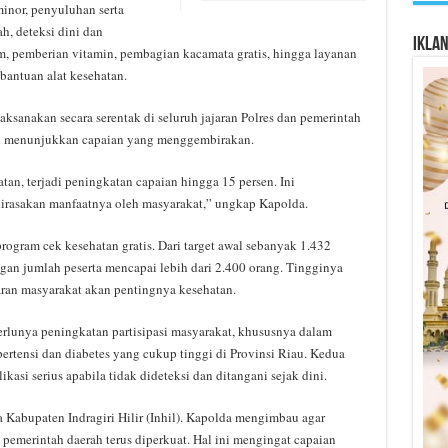
inor, penyuluhan serta
h, deteksi dini dan
Ikla
m, pemberian vitamin, pembagian kacamata gratis, hingga layanan
bantuan alat kesehatan.
aksanakan secara serentak di seluruh jajaran Polres dan pemerintah
un menunjukkan capaian yang menggembirakan.
tan, terjadi peningkatan capaian hingga 15 persen. Ini
irasakan manfaatnya oleh masyarakat,” ungkap Kapolda.
 program cek kesehatan gratis. Dari target awal sebanyak 1.432
ngan jumlah peserta mencapai lebih dari 2.400 orang. Tingginya
an masyarakat akan pentingnya kesehatan.
lunya peningkatan partisipasi masyarakat, khususnya dalam
pertensi dan diabetes yang cukup tinggi di Provinsi Riau. Kedua
asi serius apabila tidak dideteksi dan ditangani sejak dini.
a Kabupaten Indragiri Hilir (Inhil). Kapolda mengimbau agar
 pemerintah daerah terus diperkuat. Hal ini mengingat capaian