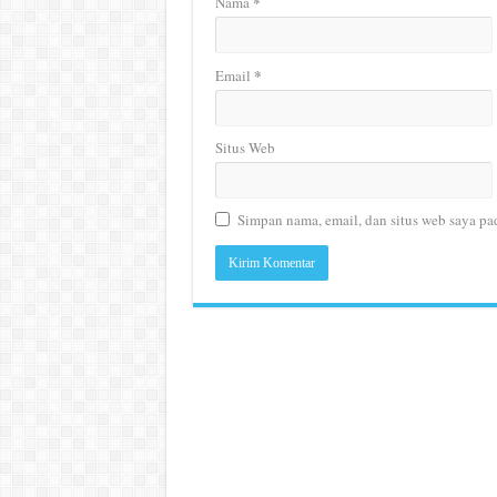
*
Nama
*
Email
Situs Web
Simpan nama, email, dan situs web saya pa