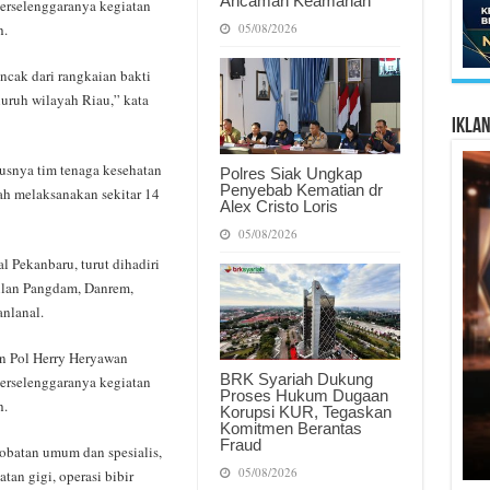
Ancaman Keamanan
terselenggaranya kegiatan
05/08/2026
h.
ncak dari rangkaian bakti
eluruh wilayah Riau,” kata
Ikla
susnya tim tenaga kesehatan
Polres Siak Ungkap
Penyebab Kematian dr
ah melaksanakan sekitar 14
Alex Cristo Loris
05/08/2026
l Pekanbaru, turut dihadiri
ilan Pangdam, Danrem,
anlanal.
en Pol Herry Heryawan
BRK Syariah Dukung
terselenggaranya kegiatan
Proses Hukum Dugaan
h.
Korupsi KUR, Tegaskan
Komitmen Berantas
Fraud
obatan umum dan spesialis,
05/08/2026
tan gigi, operasi bibir