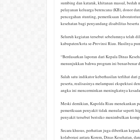
sumbing dan katarak, khitanan massal, bedah m
pelayanan keluarga berencana (KB), donor dara
pencegahan stunting, pemeriksaan laboratoriu
kesehatan bagi penyandang disabilitas beserta 
Seluruh kegiatan tersebut sebelumnya telah dil
kabupaten/kota se-Provinsi Riau. Hasilnya p
“Berdasarkan laporan dari Kepala Dinas Keseha
menunjukkan bahwa program ini benar-benar d
Salah satu indikator keberhasilan terlihat dari
peserta, realisasinya melampaui ekspektasi de
angka ini mencerminkan meningkatnya kesadar
Meski demikian, Kapolda Riau menekankan per
pemeriksaan penyakit tidak menular seperti hi
penyakit tersebut berisiko menimbulkan komplik
Secara khusus, perhatian juga diberikan kepad
kolaborasi antara Korem, Dinas Kesehatan, dan